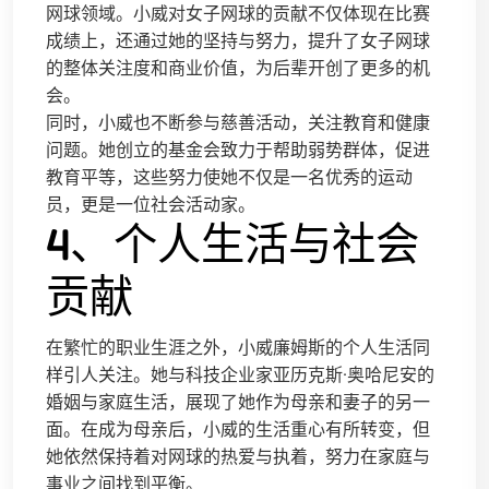
网球领域。小威对女子网球的贡献不仅体现在比赛
成绩上，还通过她的坚持与努力，提升了女子网球
的整体关注度和商业价值，为后辈开创了更多的机
会。
同时，小威也不断参与慈善活动，关注教育和健康
问题。她创立的基金会致力于帮助弱势群体，促进
教育平等，这些努力使她不仅是一名优秀的运动
员，更是一位社会活动家。
4、个人生活与社会
贡献
在繁忙的职业生涯之外，小威廉姆斯的个人生活同
样引人关注。她与科技企业家亚历克斯·奥哈尼安的
婚姻与家庭生活，展现了她作为母亲和妻子的另一
面。在成为母亲后，小威的生活重心有所转变，但
她依然保持着对网球的热爱与执着，努力在家庭与
事业之间找到平衡。