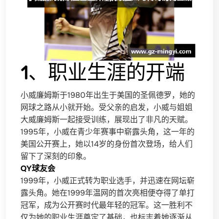
1、职业生涯的开端
小威廉姆斯于1980年出生于美国的圣佩德罗，她的
网球之路从小就开始。受父亲的启发，小威与姐姐
大威廉姆斯一起接受训练，展现出了非凡的天赋。
1995年，小威在青少年赛事中崭露头角，这一年的
美国公开赛上，她以14岁的身份首次登场，给人们
留下了深刻的印象。
QY球友会
1999年，小威正式转为职业选手，并迅速在网坛崭
露头角。她在1999年温网的首次亮相便夺得了单打
冠军，成为公开赛时代最年轻的冠军。这一胜利不
仅为她的职业生涯奠定了基础，也标志着她逐渐从