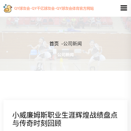
首页
-
公司新闻
小威廉姆斯职业生涯辉煌战绩盘点
与传奇时刻回顾