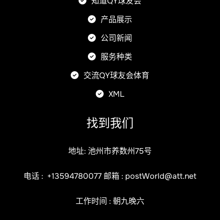
知道QY球友会
产品展示
公司新闻
服务种类
交流QY球友会体育
XML
找到我们
地址: 池州市养数州75号
电话 :
+13594780077
邮箱 :
postWorld@att.net
工作时间 : 朝九晚六