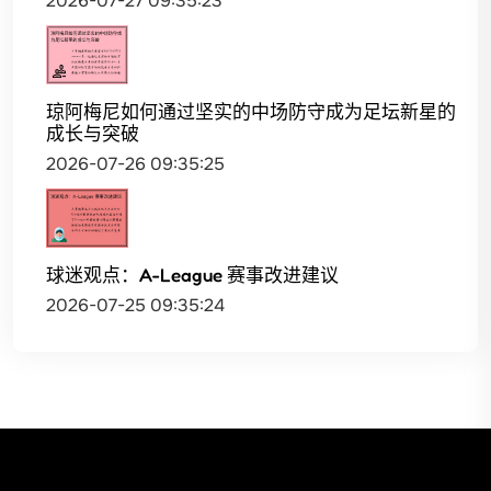
2026-07-27 09:35:23
琼阿梅尼如何通过坚实的中场防守成为足坛新星的
成长与突破
2026-07-26 09:35:25
球迷观点：A-League 赛事改进建议
2026-07-25 09:35:24