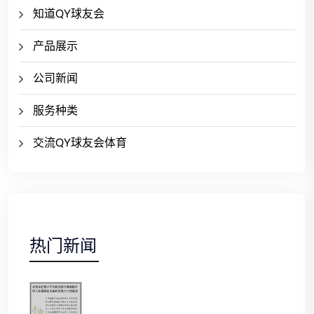
知道QY球友会
产品展示
公司新闻
服务种类
交流QY球友会体育
热门新闻