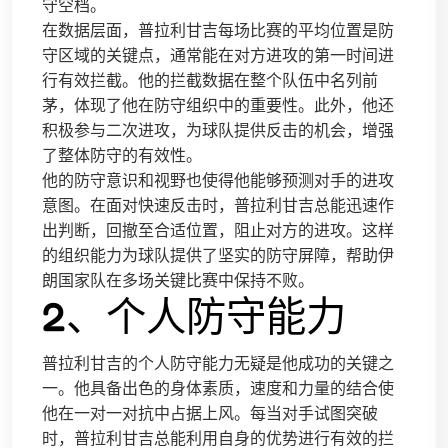
守空档。
在数据层面，普拉利甘吉每场比赛的平均位置是防
守区域的关键点，通常能在对方进攻的第一时间进
行有效拦截。他的拦截数据在整个队伍中名列前
茅，体现了他在防守组织中的重要性。此外，他还
积极参与二次进攻，为球队提供反击的机会，增强
了整体防守的有效性。
他的防守意识和视野也使得他能够预测对手的进攻
意图。在面对快速反击时，普拉利甘吉总能迅速作
出判断，回撤至合适位置，阻止对方的进攻。这样
的组织能力为球队提供了坚实的防守屏障，帮助伊
朗国家队在多场关键比赛中保持不败。
2、个人防守能力
普拉利甘吉的个人防守能力无疑是他成功的关键之
一。他具备出色的身体素质，速度和力量的结合使
他在一对一对抗中占据上风。每当对手试图突破
时，普拉利甘吉总能利用自身的优势进行有效的拦