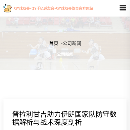
首页
-
公司新闻
普拉利甘吉助力伊朗国家队防守数
据解析与战术深度剖析