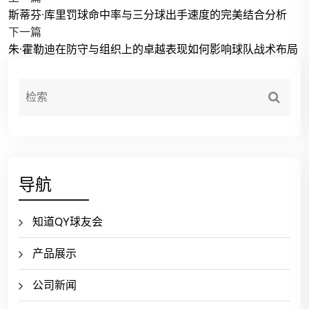
斯蒂芬·库里罚球命中率与三分球出手速度的完美结合分析
下一篇
朱·霍勒迪在防守与组织上的卓越表现如何影响球队战术布局
导航
知道QY球友会
产品展示
公司新闻