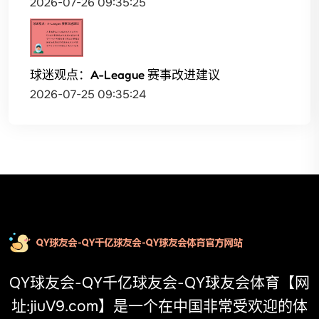
2026-07-26 09:35:25
球迷观点：A-League 赛事改进建议
2026-07-25 09:35:24
QY球友会-QY千亿球友会-QY球友会体育【网
址:jiuV9.com】是一个在中国非常受欢迎的体