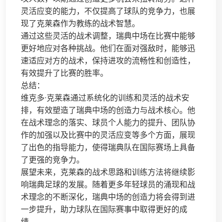
灵活应变的能力，不仅提高了球队的竞争力，也展
现了克莱森作为教练的战术智慧。
通过这些灵活的战术调整，瑞典中场在比赛中能够
更好地应对各种挑战。他们在面对强敌时，能够迅
速适应对方的战术，保持进攻的流畅性和创造性，
有效提升了比赛的胜率。
总结：
维克多·克莱森通过系统化的训练和灵活的战术安
排，有效塑造了瑞典中场的创造力与战术核心。他
在战术理念的落实、球员个人能力的提升、团队协
作的加强以及比赛中的灵活应变等多个方面，展现
了出色的指导能力，使得瑞典队在国际赛场上具备
了更强的竞争力。
展望未来，克莱森的战术思路和训练方法将继续影
响瑞典足球的发展。随着更多年轻球员的涌现和战
术理念的不断深化，瑞典中场的创造力将会得到进
一步提升，助力球队在国际赛事中取得更好的成
绩。