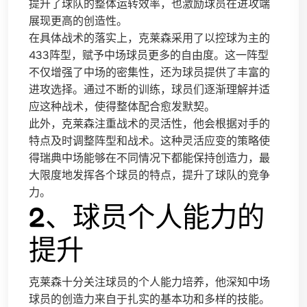
提升了球队的整体运转效率，也激励球员在进攻端
展现更高的创造性。
在具体战术的落实上，克莱森采用了以控球为主的
433阵型，赋予中场球员更多的自由度。这一阵型
不仅增强了中场的密集性，还为球员提供了丰富的
进攻选择。通过不断的训练，球员们逐渐理解并适
应这种战术，使得整体配合愈发默契。
此外，克莱森注重战术的灵活性，他会根据对手的
特点及时调整阵型和战术。这种灵活应变的策略使
得瑞典中场能够在不同情况下都能保持创造力，最
大限度地发挥各个球员的特点，提升了球队的竞争
力。
2、球员个人能力的
提升
克莱森十分关注球员的个人能力培养，他深知中场
球员的创造力来自于扎实的基本功和多样的技能。