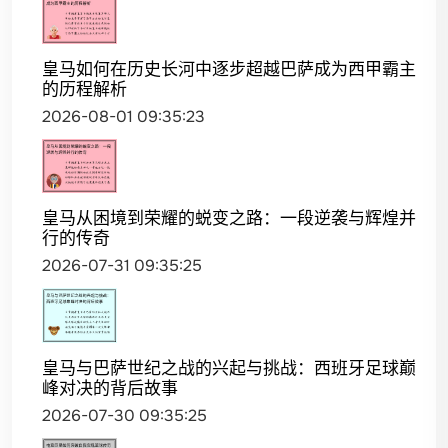
皇马如何在历史长河中逐步超越巴萨成为西甲霸主
的历程解析
2026-08-01 09:35:23
皇马从困境到荣耀的蜕变之路：一段逆袭与辉煌并
行的传奇
2026-07-31 09:35:25
皇马与巴萨世纪之战的兴起与挑战：西班牙足球巅
峰对决的背后故事
2026-07-30 09:35:25