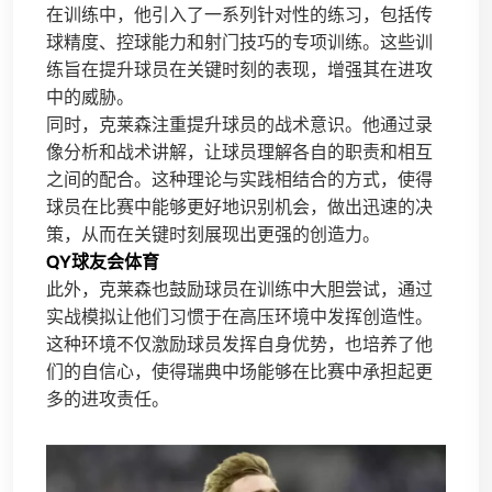
在训练中，他引入了一系列针对性的练习，包括传
球精度、控球能力和射门技巧的专项训练。这些训
练旨在提升球员在关键时刻的表现，增强其在进攻
中的威胁。
同时，克莱森注重提升球员的战术意识。他通过录
像分析和战术讲解，让球员理解各自的职责和相互
之间的配合。这种理论与实践相结合的方式，使得
球员在比赛中能够更好地识别机会，做出迅速的决
策，从而在关键时刻展现出更强的创造力。
QY球友会体育
此外，克莱森也鼓励球员在训练中大胆尝试，通过
实战模拟让他们习惯于在高压环境中发挥创造性。
这种环境不仅激励球员发挥自身优势，也培养了他
们的自信心，使得瑞典中场能够在比赛中承担起更
多的进攻责任。