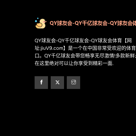
QY球友会-QY千亿球友会-QY球友会体育【网
址:jiuV9.com】是一个在中国非常受欢迎的体
口。QY千亿球友会带您畅享无尽激情!多款新鲜;
在这里绝对可以让你享受到精彩一面.