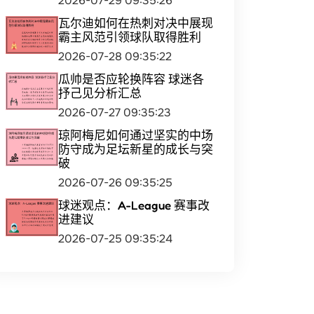
2026-07-29 09:35:26
瓦尔迪如何在热刺对决中展现
霸主风范引领球队取得胜利
2026-07-28 09:35:22
瓜帅是否应轮换阵容 球迷各
抒己见分析汇总
2026-07-27 09:35:23
琼阿梅尼如何通过坚实的中场
防守成为足坛新星的成长与突
破
2026-07-26 09:35:25
球迷观点：A-League 赛事改
进建议
2026-07-25 09:35:24