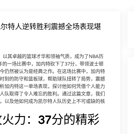
凯尔特人逆转胜利震撼全场表现堪
nett）以其卓越的篮球才华和领袖气质，成为了NBA历
年的一场比赛中，加内特砍下了37分，带领波士顿
今仍然被认为是经典之作。在这场比赛中，加内特
时刻的防守和篮板球，帮助球队扭转了局势，震撼
析加内特这一单场表现，探讨他如何凭借个人能力
人队取得了令人难忘的胜利。通过这篇文章，我们
，以及他如何成为凯尔特人队历史上不可或缺的核
攻火力：37分的精彩