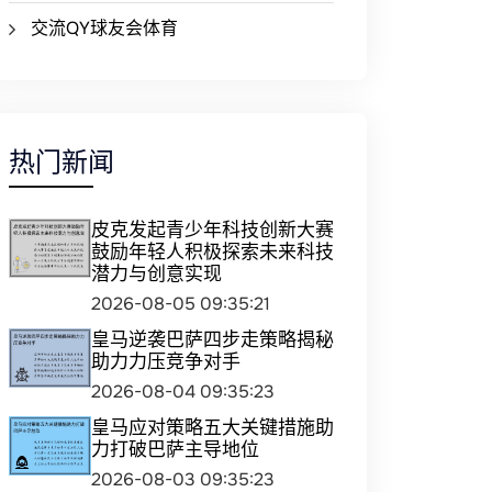
交流QY球友会体育
热门新闻
皮克发起青少年科技创新大赛
鼓励年轻人积极探索未来科技
潜力与创意实现
2026-08-05 09:35:21
皇马逆袭巴萨四步走策略揭秘
助力力压竞争对手
2026-08-04 09:35:23
皇马应对策略五大关键措施助
力打破巴萨主导地位
2026-08-03 09:35:23