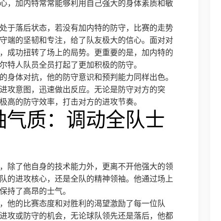
心，加内特常常能够利用自己强大的身体素质和敏
处于落后状态，若没有加内特的防守，比赛的走势
守端的坚韧和专注，给了队友极大的信心。面对对
，成功扭转了场上的局势。更重要的是，加内特的
尔特人队员全员打起了更加积极的防守。
的身体对抗，他的防守意识和预判能力同样出色。
进攻意图，迅速做出反应。无论是防守对方的突
极高的防守效率，打击对方的进攻节奏。
袖气质：调动全队士
，除了他自身的技术能力外，更离不开他强大的领
队的进攻核心，还是全队的精神领袖。他通过场上
保持了高昂的士气。
，他的比赛态度和对胜利的渴望激励了每一位队
进攻或防守的机会，无论球队领先还是落后，他都