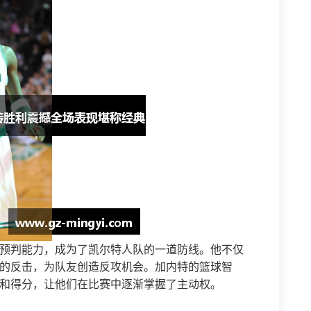
预判能力，成为了凯尔特人队的一道防线。他不仅
的反击，为队友创造反攻机会。加内特的篮球智
和得分，让他们在比赛中逐渐掌握了主动权。