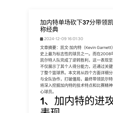
加内特单场砍下37分带领
称经典
2024-12-09 16:01:30
文章摘要：凯文·加内特（Kevin Gar
史上最为标志性的球员之一。而在2008
凯尔特人队完成了逆转胜利，这一表现至
不仅展示了其个人得分能力，还通过关键
了整个篮球界。本文将从四个方面详细分
与全队协作，打破僵局，最终带领凯尔特
将深入挖掘加内特的技术特点和比赛精神
心球员。
1、加内特的进
表现