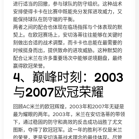
进行适当的回撤，参与球队的防守组织。这种战术
安排使得卡卡在比赛中既能充分发挥进攻威力，又
能保持球队在防守端的平衡。
两者之间的配合也体现在临场指挥与个体表现的默
契上。在欧冠赛场上，安切洛蒂往往能够在关键时
刻做出合适的战术调整，而卡卡也总能在最需要的
时候挺身而出，提供致命的进攻威胁。这种默契的
配合让米兰在许多重要场次中能够逆境翻盘，最终
赢得欧冠荣誉。
4、巅峰时刻：2003
与2007欧冠荣耀
回顾AC米兰的欧冠辉煌，2003年和2007年无疑是
最为耀眼的两年。2003年，米兰在安切洛蒂的带领
下，通过稳固的防守和高效的反击成功战胜了尤文
图斯，夺得了欧冠冠军。这一年的胜利不仅是米兰
的荣誉，更是安切洛蒂战术理念的最佳体现。尽管