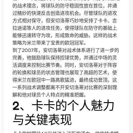
的战术理念，将球队的防守稳固性放在首位，并通
过精妙的快速反击创造进攻机会。尽管球队的进攻
方式相对保守，但安切洛蒂巧妙地安排了卡卡、吉
拉迪诺等人的进攻任务，使得球队在防守的基础上
能够迅速转守为攻，形成致命的威胁。这样的战术
策略为米兰带来了宝贵的欧冠冠军。
到了2007年，安切洛蒂对战术体系进行了进一步的
完善，他鼓励球队保持控球优势，并通过中场的灵
活调度来控制比赛节奏。同时，安切洛蒂对于阵容
的轮换和球员的状态管理也展现了高超的艺术，使
得米兰在欧冠中一路高歌猛进，最终成功登顶。这
一系列战术调整都离不开安切洛蒂对比赛的深刻理
解和他对球员个人特点的精准把握。
2、卡卡的个人魅力
与关键表现