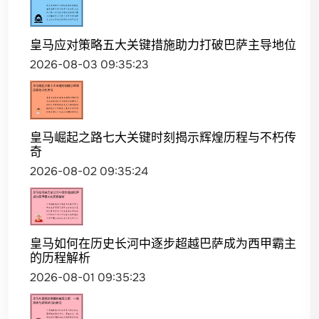
皇马应对策略五大关键措施助力打破巴萨主导地位
2026-08-03 09:35:23
皇马崛起之路七大关键时刻揭示辉煌历程与不朽传
奇
2026-08-02 09:35:24
皇马如何在历史长河中逐步超越巴萨成为西甲霸主
的历程解析
2026-08-01 09:35:23