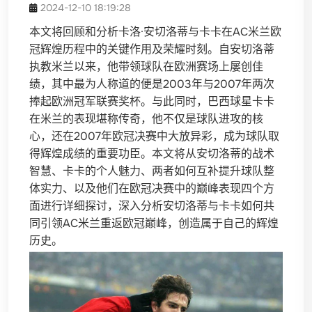
2024-12-10 18:19:28
本文将回顾和分析卡洛·安切洛蒂与卡卡在AC米兰欧
冠辉煌历程中的关键作用及荣耀时刻。自安切洛蒂
执教米兰以来，他带领球队在欧洲赛场上屡创佳
绩，其中最为人称道的便是2003年与2007年两次
捧起欧洲冠军联赛奖杯。与此同时，巴西球星卡卡
在米兰的表现堪称传奇，他不仅是球队进攻的核
心，还在2007年欧冠决赛中大放异彩，成为球队取
得辉煌成绩的重要功臣。本文将从安切洛蒂的战术
智慧、卡卡的个人魅力、两者如何互补提升球队整
体实力、以及他们在欧冠决赛中的巅峰表现四个方
面进行详细探讨，深入分析安切洛蒂与卡卡如何共
同引领AC米兰重返欧冠巅峰，创造属于自己的辉煌
历史。