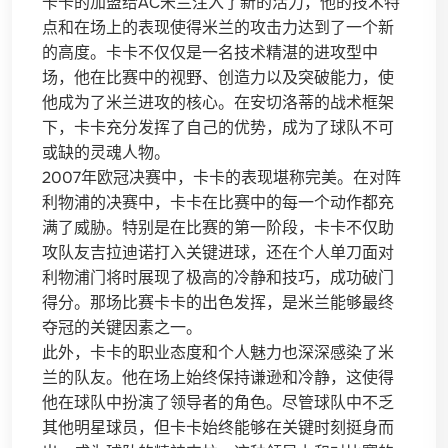
卡卡的加盟给AC米兰注入了新的活力，他的技术特
点和在场上的表现使得米兰的攻击力达到了一个新
的高度。卡卡不仅仅是一名技术精湛的进攻型中
场，他在比赛中的视野、创造力以及突破能力，使
他成为了米兰进攻的核心。在安切洛蒂的战术框架
下，卡卡充分发挥了自己的优势，成为了球队不可
或缺的灵魂人物。
2007年欧冠决赛中，卡卡的表现堪称完美。在对阵
利物浦的决赛中，卡卡在比赛中的每一个动作都充
满了威胁。特别是在比赛的第一阶段，卡卡不仅助
攻队友吉拉迪诺打入关键进球，还在个人单刀面对
利物浦门将时展现了极高的冷静和技巧，成功破门
得分。那场比赛卡卡的出色发挥，是米兰能够最终
夺冠的关键因素之一。
此外，卡卡的职业态度和个人魅力也深深感染了米
兰的队友。他在场上始终保持谦逊和冷静，这使得
他在球队中扮演了领导者的角色。尽管球队中不乏
其他明星球员，但卡卡始终能够在关键时刻挺身而