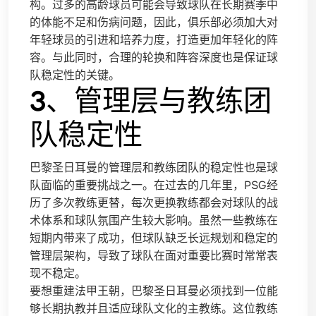
构。过多的高龄球员可能会导致球队在长期赛季中
的体能不足和伤病问题，因此，俱乐部必须加大对
年轻球员的引进和培养力度，打造更加年轻化的阵
容。与此同时，合理的轮换和阵容深度也是保证球
队稳定性的关键。
3、管理层与教练团
队稳定性
巴黎圣日耳曼的管理层和教练团队的稳定性也是球
队面临的重要挑战之一。在过去的几年里，PSG经
历了多次教练更替，每次更换教练都会对球队的战
术体系和球队氛围产生较大影响。虽然一些教练在
短期内带来了成功，但球队缺乏长远规划和稳定的
管理层架构，导致了球队在面对重要比赛时常常表
现不稳定。
要想重建法甲王朝，巴黎圣日耳曼必须找到一位能
够长期执教并且适应球队文化的主教练。这位教练