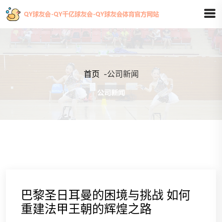
首页
-
公司新闻
巴黎圣日耳曼的困境与挑战 如何
重建法甲王朝的辉煌之路