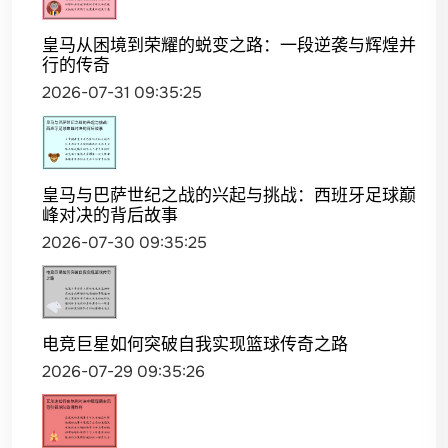
皇马从困境到荣耀的蜕变之路：一段逆袭与辉煌并
行的传奇
2026-07-31 09:35:25
皇马与巴萨世纪之战的兴起与挑战：西班牙足球巅
峰对决的背后故事
2026-07-30 09:35:25
电竞巨星如何突破自我实现篮球传奇之路
2026-07-29 09:35:26