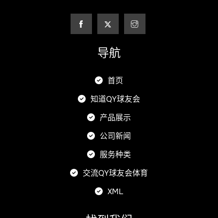
导航
首页
知道QY球友会
产品展示
公司新闻
服务种类
交流QY球友会体育
XML