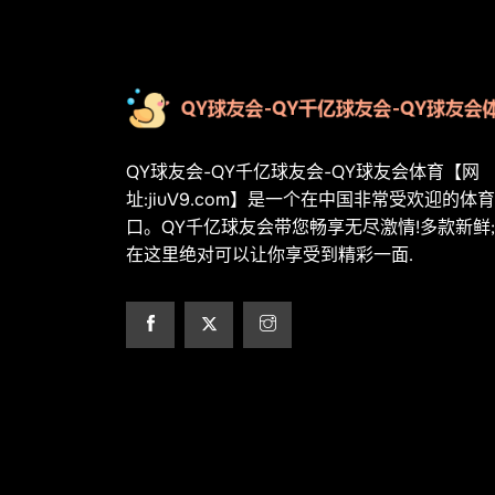
QY球友会-QY千亿球友会-QY球友会体育【网
址:jiuV9.com】是一个在中国非常受欢迎的体
口。QY千亿球友会带您畅享无尽激情!多款新鲜;
在这里绝对可以让你享受到精彩一面.