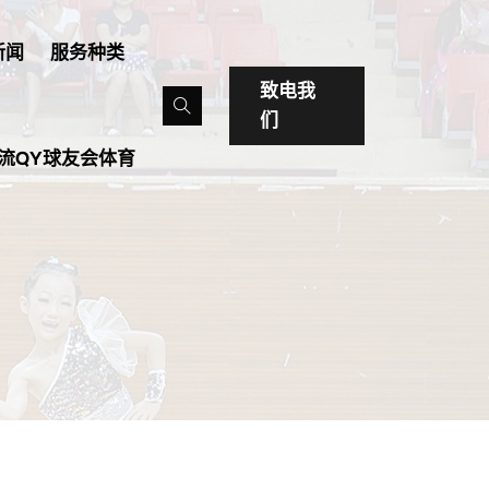
新闻
服务种类
致电我
们
流QY球友会体育