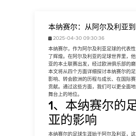
本纳赛尔：从阿尔及利亚到
2025-04-30 09:30:36
本纳赛尔，作为阿尔及利亚足球的代表性
了辉煌。在阿尔及利亚的足球世界里，他
亚的本土联赛出发，经过欧洲俱乐部的磨
本文将从四个方面详细探讨本纳赛尔的足
影响、转会欧洲的历程与成长、在国际赛
贡献。通过这些方面，我们可以更全面地
舞台上的地位。
1、本纳赛尔的
亚的影响
本纳赛尔的足球生涯始于阿尔及利亚，这