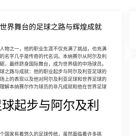
世界舞台的足球之路与辉煌成就
人物之一，他的职业生涯不仅充满了挑战，也充满
的名字几乎是传奇的代名词。本纳赛尔从阿尔及利
砺，最终跻身国际舞台，成为世界级的中场球员。
球之路与成就：他的职业起步与阿尔及利亚足球的
场上的表现以及他对阿尔及利亚足球和世界足球的
理解本纳赛尔作为球员的非凡成就和他在世界足球
足球起步与阿尔及利
个国家有着悠久的足球传统，虽然面临着许多挑