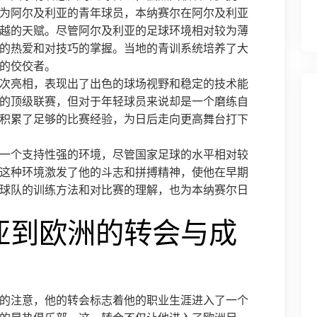
为阿尔及利亚的青年球员，本纳赛尔在阿尔及利亚
越的天赋。尽管阿尔及利亚的足球环境相对较为薄
的热爱和对技巧的掌握。当地的青训系统培养了大
的佼佼者。
次亮相，表现出了出色的球场视野和稳定的技术能
的顶级联赛，但对于年轻球员来说却是一个磨练自
积累了足够的比赛经验，为日后走向更高舞台打下
一个支持性强的环境，尽管国家足球的水平相对较
这种环境激发了他的斗志和拼搏精神，使他在早期
球队的训练方法和对比赛的理解，也为本纳赛尔日
亚到欧洲的转会与成
的注意，他的转会标志着他的职业生涯进入了一个