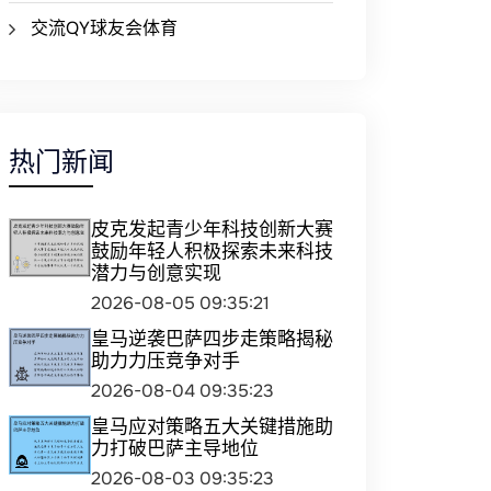
交流QY球友会体育
热门新闻
皮克发起青少年科技创新大赛
鼓励年轻人积极探索未来科技
潜力与创意实现
2026-08-05 09:35:21
皇马逆袭巴萨四步走策略揭秘
助力力压竞争对手
2026-08-04 09:35:23
皇马应对策略五大关键措施助
力打破巴萨主导地位
2026-08-03 09:35:23