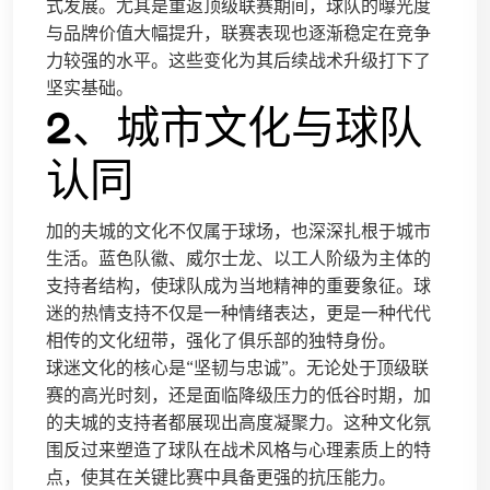
式发展。尤其是重返顶级联赛期间，球队的曝光度
与品牌价值大幅提升，联赛表现也逐渐稳定在竞争
力较强的水平。这些变化为其后续战术升级打下了
坚实基础。
2、城市文化与球队
认同
加的夫城的文化不仅属于球场，也深深扎根于城市
生活。蓝色队徽、威尔士龙、以工人阶级为主体的
支持者结构，使球队成为当地精神的重要象征。球
迷的热情支持不仅是一种情绪表达，更是一种代代
相传的文化纽带，强化了俱乐部的独特身份。
球迷文化的核心是“坚韧与忠诚”。无论处于顶级联
赛的高光时刻，还是面临降级压力的低谷时期，加
的夫城的支持者都展现出高度凝聚力。这种文化氛
围反过来塑造了球队在战术风格与心理素质上的特
点，使其在关键比赛中具备更强的抗压能力。