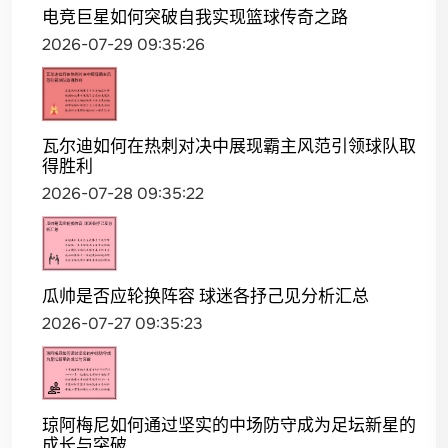
电竞巨星如何突破自我实现篮球传奇之路
2026-07-29 09:35:26
瓦尔迪如何在热刺对决中展现霸主风范引领球队取
得胜利
2026-07-28 09:35:22
瓜帅是否应轮换阵容 球迷各抒己见分析汇总
2026-07-27 09:35:23
琼阿梅尼如何通过坚实的中场防守成为足坛新星的
成长与突破