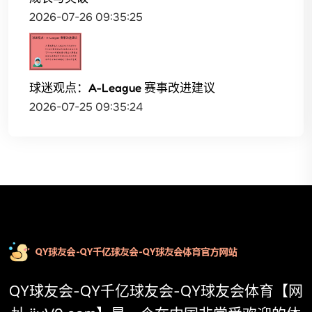
2026-07-26 09:35:25
球迷观点：A-League 赛事改进建议
2026-07-25 09:35:24
QY球友会-QY千亿球友会-QY球友会体育【网