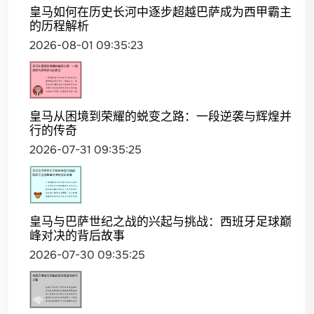
皇马如何在历史长河中逐步超越巴萨成为西甲霸主
的历程解析
2026-08-01 09:35:23
皇马从困境到荣耀的蜕变之路：一段逆袭与辉煌并
行的传奇
2026-07-31 09:35:25
皇马与巴萨世纪之战的兴起与挑战：西班牙足球巅
峰对决的背后故事
2026-07-30 09:35:25