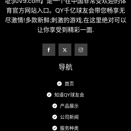
址:jiuV9.com】是一个在中国非常受欢迎的体
育官方网站入口。QY千亿球友会带您畅享无
尽激情!多款新鲜;刺激的游戏,在这里绝对可以
让你享受到精彩一面.
导航
首页
知道QY球友会
产品展示
公司新闻
服务种类