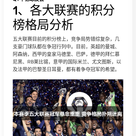
1、各大联赛的积分
榜格局分析
五大联赛目前的积分榜上，竞争局势错综复杂，几
支豪门球队都在争冠行列中。目前，英超的曼城、
阿森纳，西甲的皇家马德里、巴萨，德甲的拜仁慕
尼黑、RB莱比锡，意甲的国际米兰、尤文图斯，以
及法甲的巴黎圣日耳曼，都有着争夺冠军的希望。