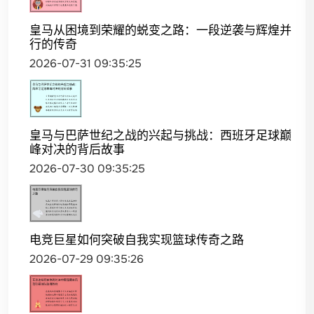
皇马从困境到荣耀的蜕变之路：一段逆袭与辉煌并
行的传奇
2026-07-31 09:35:25
皇马与巴萨世纪之战的兴起与挑战：西班牙足球巅
峰对决的背后故事
2026-07-30 09:35:25
电竞巨星如何突破自我实现篮球传奇之路
2026-07-29 09:35:26