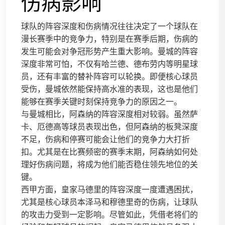
伤病影响
球队的阵容深度和伤病情况往往决定了一个球队在
漫长赛季中的竞争力，特别是在赛季后期，伤病的
发生可能会对争冠形势产生重大影响。曼城的阵容
深度非常可怕，不仅有哈兰德、德布劳内等明星球
员，还有丰富的替补阵容可以轮换。即便核心球员
受伤，曼城依然能保持高水准的表现，这也是他们
能够在赛季关键时刻保持竞争力的原因之一。
与曼城相比，阿森纳的阵容深度相对较弱。虽然萨
卡、厄德高等球员表现出色，但阿森纳的板凳深度
不足，伤病和停赛可能会让他们的竞争力大打折
扣。尤其是在比赛频密的赛季末期，阿森纳如何处
理好伤病问题，将成为他们能否稳住领先地位的关
键。
西甲方面，皇家马德里的阵容深度一度遭遇困扰，
尤其是核心球员本泽马和穆德里奇的伤病，让球队
的攻击力受到一定影响。尽管如此，凭借老将们的