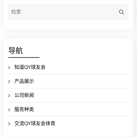
导航
知道QY球友会
产品展示
公司新闻
服务种类
交流QY球友会体育