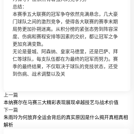
总结：
本赛季五大联赛的冠军争夺依然充满悬念，几大豪
门球队之间的激烈竞争，使得各大联赛的赛季末期
局势更加扑朔迷离。从积分榜的紧张态势到阵容深
度、伤病和赛程安排等因素的交织，都让冠军之争
更加充满变数。
无论是曼城、阿森纳、皇家马德里，还是巴萨、拜
仁等球队，每支队伍都在为最终的冠军而努力。赛
季的最终结果，不仅取决于球队的竞技状态，还受
到伤病、战术调整以及关
上一篇
本纳赛尔在马赛三大精彩表现展现卓越技艺与战术价值
下一篇
朱雨玲为何放弃全运会背后的真实原因是什么揭开真相真相
解析