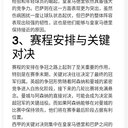
经验和年轻球员的崛起，皇家马德里依然具备强大
的竞争力。巴萨则在这一方面表现更为突出，虽然
伤病困扰一度让球队状态起伏，但巴萨的整体阵容
表现出较强的韧性，这也是他们能够与皇家马德里
保持接近的原因。
3、赛程安排与关键
对决
赛程的安排在争冠之路上起到了至关重要的作用，
特别是在赛季末期，关键对决往往决定了最终的冠
军归属。英超的争冠形势随着阿森纳和曼城的紧密
竞争进入白热化阶段，接下来的几轮比赛将充满悬
念。曼城与阿森纳的直接对决，可能会成为决定英
超冠军的关键战役。而如果阿森纳能够在对曼城的
比赛中保持领先，他们将在赛季最后阶段占据有利
位置。
西甲的关键对决则集中在皇家马德里和巴萨之间的