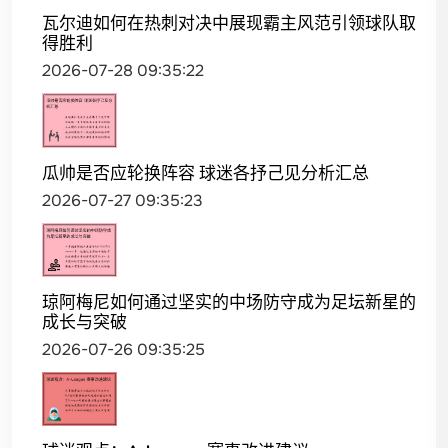
瓦尔迪如何在热刺对决中展现霸主风范引领球队取
得胜利
2026-07-28 09:35:22
瓜帅是否应轮换阵容 球迷各抒己见分析汇总
2026-07-27 09:35:23
琼阿梅尼如何通过坚实的中场防守成为足坛新星的
成长与突破
2026-07-26 09:35:25