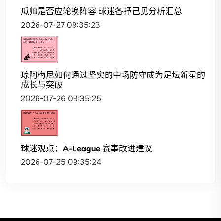
瓜帅是否应轮换阵容 球迷各抒己见分析汇总
2026-07-27 09:35:23
琼阿梅尼如何通过坚实的中场防守成为足坛新星的
成长与突破
2026-07-26 09:35:25
球迷观点：A-League 赛事改进建议
2026-07-25 09:35:24