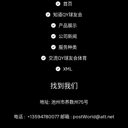
首页
知道QY球友会
产品展示
公司新闻
服务种类
交流QY球友会体育
XML
找到我们
地址: 池州市养数州75号
电话 :
+13594780077
邮箱 :
postWorld@att.net