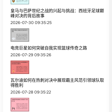
皇马与巴萨世纪之战的兴起与挑战：西班牙足球巅
峰对决的背后故事
2026-07-30 09:35:25
电竞巨星如何突破自我实现篮球传奇之路
2026-07-29 09:35:26
瓦尔迪如何在热刺对决中展现霸主风范引领球队取
得胜利
2026-07-28 09:35:22