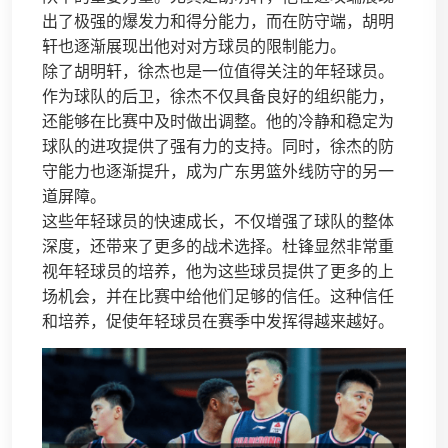
出了极强的爆发力和得分能力，而在防守端，胡明
轩也逐渐展现出他对对方球员的限制能力。
除了胡明轩，徐杰也是一位值得关注的年轻球员。
作为球队的后卫，徐杰不仅具备良好的组织能力，
还能够在比赛中及时做出调整。他的冷静和稳定为
球队的进攻提供了强有力的支持。同时，徐杰的防
守能力也逐渐提升，成为广东男篮外线防守的另一
道屏障。
这些年轻球员的快速成长，不仅增强了球队的整体
深度，还带来了更多的战术选择。杜锋显然非常重
视年轻球员的培养，他为这些球员提供了更多的上
场机会，并在比赛中给他们足够的信任。这种信任
和培养，促使年轻球员在赛季中发挥得越来越好。