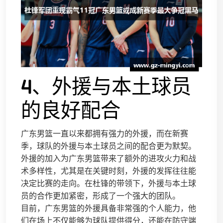
4、外援与本土球员
的良好配合
广东男篮一直以来都拥有强力的外援，而在新赛
季，球队的外援与本土球员之间的配合更为默契。
外援的加入为广东男篮带来了额外的进攻火力和战
术多样性，尤其是在关键时刻，外援的发挥往往能
决定比赛的走向。在杜锋的带领下，外援与本土球
员的合作更加紧密，形成了一个强大的团队。
目前，广东男篮的外援具备非常强的个人能力，他
们在场上不仅能够为球队提供得分，还能在防守端