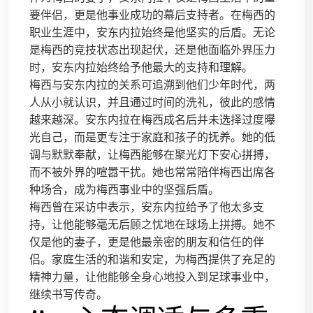
要伴侣，更是他事业成功的幕后支持者。在梅西的
职业生涯中，安东内拉始终是他坚实的后盾。无论
是梅西的竞技状态出现起伏，还是他面临外界压力
时，安东内拉始终给予他最大的支持和理解。
梅西与安东内拉的关系可追溯到他们少年时代，两
人从小就认识，并且通过时间的洗礼，彼此的感情
越来越深。安东内拉在梅西成名后并未选择过度曝
光自己，而是更专注于家庭和孩子的抚养。她的低
调与默默奉献，让梅西能够在聚光灯下安心拼搏，
而不被外界的喧嚣干扰。她也常常陪伴梅西出席各
种场合，成为梅西事业中的坚强后盾。
梅西曾在采访中表示，安东内拉给予了他太多支
持，让他能够毫无后顾之忧地在球场上拼搏。她不
仅是他的妻子，更是他最亲密的朋友和信任的伴
侣。家庭生活的和谐和安定，为梅西提供了充足的
精神力量，让他能够全身心地投入到足球事业中，
继续书写传奇。