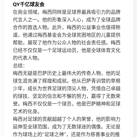
QY千亿球友会
在商业领域，梅西同样是足球界最具吸引力的品牌
代言人之一。他的形象深入人心，成为了全球品牌
合作的首选人物。此外，梅西的公益事业也值得称
道，他通过梅西基金会为全球贫困地区的儿童提供
帮助，展现了他作为公众人物的社会责任感。梅西
已经不仅仅是一个足球运动员，他是全球体育文化
的代表人物。
总结：
梅西无疑是巴萨历史上最伟大的传奇人物，他的足
球生涯充满了辉煌和成就。他从巴萨青训营的草根
少年，成长为世界足球的顶尖人物，凭借自己卓越
的球技、坚定的信念和不懈的努力，赢得了无数荣
誉。梅西不仅仅是一个球员，他是巴萨精神和足球
艺术的化身。
梅西对足球的贡献超越了个人的荣誉，他的影响力
延伸至全球范围，成为了无数球迷的偶像。无论是
作为球场上的“足球之神”，还是作为慈善事业的推