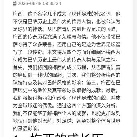
2026-06-18 09:35:24
梅西，这个名字几乎成为了现代足球的代名词，他
不仅是巴萨历史上最伟大的传奇人物，也被公认为
足球界的神话。从巴萨青训营到世界足坛的顶峰，
梅西的传奇历程充满了荣耀与激情。他不仅带领巴
萨夺得了众多荣誉，还用自己的足迹为世界足坛谱
写了一段传奇。本文将从四个方面详细阐述梅西为
何成为巴萨历史上最伟大的传奇人物与足球之神。
首先，我们将回顾梅西的成长历程，从巴萨青训营
的磨砺到一线队的崛起；其次，我们将分析梅西的
球技特点及其对巴萨风格的影响；第三，梅西在巴
萨历史中的地位及其带领球队取得的成就；最后，
我们将探讨梅西如何改变了现代足球的面貌，并成
为全球球迷的偶像。通过这四个方面的深入分析，
我们不仅能够了解梅西个人的成就，也能更加深刻
地认识到他对巴萨、对足球、甚至对整个体育世界
的深远影响。