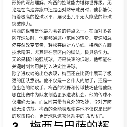
形势的深刻理解。梅西的控球能力堪称世界级，无
论是在高速奔跑中还是面对防守球员时，他都能保
持着极高的控球水平，展现出几乎无人能敌的带球
突破能力。
梅西的盘带是他最为著名的特点之一。在面对多名
防守球员时，他能够通过小范围的转身、变速和急
停突然改变节奏，轻松突破对方防线。梅西的左脚
技术精湛，尤其是在禁区内的脚法，极具杀伤力。
无论是精准的弧线球，还是快速的低射，他都能在
关键时刻为巴萨打入决定性进球。
除了进攻端的出色表现，梅西还在比赛中展现了极
强的团队意识。他不仅是一名伟大的射手，还是一
位出色的助攻手。梅西的视野和传球技巧使得他能
够在比赛中为队友创造更多进攻机会。他的传球不
仅准确无误，而且时常带有意外的巧妙，令对方防
线无法防范。梅西的全能表现使得他不仅仅是巴萨
的攻击核心，更是球队进攻体系中的“发动机”。
3、梅西与巴萨的辉