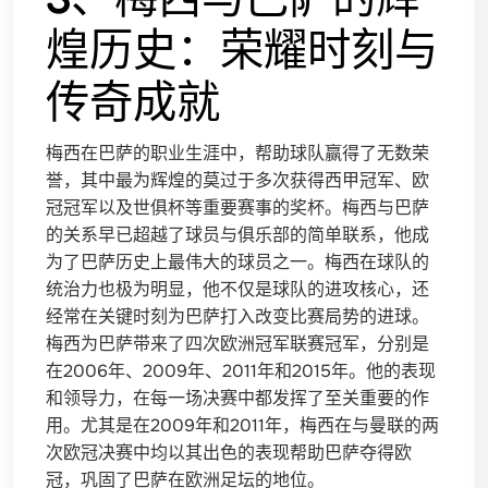
煌历史：荣耀时刻与
传奇成就
梅西在巴萨的职业生涯中，帮助球队赢得了无数荣
誉，其中最为辉煌的莫过于多次获得西甲冠军、欧
冠冠军以及世俱杯等重要赛事的奖杯。梅西与巴萨
的关系早已超越了球员与俱乐部的简单联系，他成
为了巴萨历史上最伟大的球员之一。梅西在球队的
统治力也极为明显，他不仅是球队的进攻核心，还
经常在关键时刻为巴萨打入改变比赛局势的进球。
梅西为巴萨带来了四次欧洲冠军联赛冠军，分别是
在2006年、2009年、2011年和2015年。他的表现
和领导力，在每一场决赛中都发挥了至关重要的作
用。尤其是在2009年和2011年，梅西在与曼联的两
次欧冠决赛中均以其出色的表现帮助巴萨夺得欧
冠，巩固了巴萨在欧洲足坛的地位。