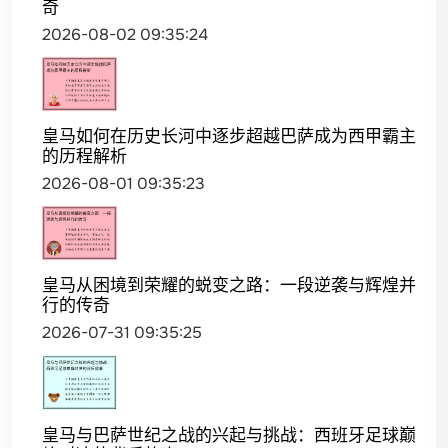
奇
2026-08-02 09:35:24
皇马如何在历史长河中逐步超越巴萨成为西甲霸主
的历程解析
2026-08-01 09:35:23
皇马从困境到荣耀的蜕变之路：一段逆袭与辉煌并
行的传奇
2026-07-31 09:35:25
皇马与巴萨世纪之战的兴起与挑战：西班牙足球巅