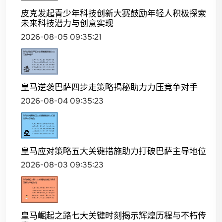
皮克发起青少年科技创新大赛鼓励年轻人积极探索
未来科技潜力与创意实现
2026-08-05 09:35:21
皇马逆袭巴萨四步走策略揭秘助力力压竞争对手
2026-08-04 09:35:23
皇马应对策略五大关键措施助力打破巴萨主导地位
2026-08-03 09:35:23
皇马崛起之路七大关键时刻揭示辉煌历程与不朽传