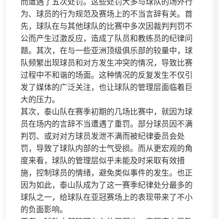
而遭遇了五次处罚。这些处罚大多与球队的场外行
为、球员的行为规范及赛场上的不当言辞有关。首
先，球队在与其他球队的比赛中多次因裁判判罚不
公而产生过激反应，造成了队员和教练员的纪律问
题。其次，在与一些亚洲顶级俱乐部的较量中，球
队频繁出现球员和对方发生冲突的情况，导致比赛
过程中不和谐的场面。这种情况的反复发生不仅引
发了媒体的广泛关注，也让球队的管理层面临着巨
大的压力。
其次，泰山队在赛季初期的几场比赛中，就因为球
员在场内的言辞不当遭遇了重罚。部分球员因不满
判罚、或对对方球员发泄不满而被纪律委员会处
罚，导致了球队内部的士气受损。而从更宏观的角
度来看，球队的管理层似乎未能及时采取有效措
施，控制球员的情绪，避免类似事件的发生。也正
因为如此，泰山队成为了这一赛季纪律处分最多的
球队之一，给球队在亚冠赛场上的表现带来了不小
的负面影响。