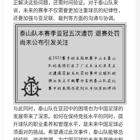
正解决这些问题，还需时间验证。对于泰山队来
说，未来的赛季不仅需要更加注重球员的纪律性，
还要加强与亚足联、裁判等方面的沟通与协调。
与此同时，泰山队在亚冠中的困境也为中国足球的
发展带来了深思。如何在保持竞技水平的同时，提
升球队的职业素养和管理水平，是未来中国足球必
须面对的挑战。希望通过此次事件，泰山队能够总
结经验，改进管理，为中国足球的未来发展做出积