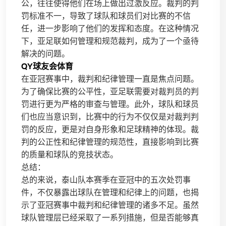
公，往往使得他们在场上做出过激反应。裁判的判
罚标准不一，导致了球队和球员们对比赛的不信
任，进一步影响了他们的发挥和态度。在这种情况
下，亚足联如何管理和规范裁判，成为了一个亟待
解决的问题。
QY球友会体育
在亚冠赛事中，裁判和纪律管理一直是焦点问题。
为了确保比赛的公平性，亚足联需要对裁判员的判
罚进行更为严格的审查与管理。此外，球队和球员
们也应当意识到，比赛中的行为不仅仅是对裁判判
罚的反应，更是对自身形象和足球精神的体现。裁
判的公正性和纪律管理的规范性，直接影响到比赛
的质量和球队的竞技状态。
总结：
总的来说，泰山队本赛季在亚冠中的五次处罚事
件，不仅暴露出球队在管理和纪律上的问题，也揭
示了亚冠赛事中裁判和纪律管理的诸多不足。虽然
球队管理层已经采取了一系列措施，但是否能够真