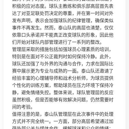
积极的应对态度。球队主教练和俱乐部高层首先表
达了对亚足联处罚决定的尊重，并在第一时间对外
发布声明，表示会加强球队的纪律管理，确保类似
事件不再发生。然而，泰山队的高层也清楚，仅仅
依靠口头承诺并不能真正改变球队的形象，因此他
们开始对球队内部管理进行了一系列的整改。
管理层采取的措施包括加强球员心理素质的培训，
特别是在面对不公正裁判时如何保持冷静。此外，
球队还加强了与外界的沟通与合作，力求在国际比
赛中展示更为专业与成熟的一面。泰山队还邀请了
经验丰富的心理辅导师和战术分析师，为球员提供
个性化的训练方案，帮助球员在压力环境下保持冷
静，避免情绪失控。整体来说，球队管理层的反应
虽然积极，但是否能够有效解决问题，仍然需要时
间的考验。
值得注意的是，泰山队管理层在此次事件中的处理
方式并不完全统一。一方面，部分高层希望通过加
强外部公关与媒体合作，缓解球迷和公众的情绪；