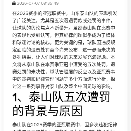
2026-07-07 09:35:49
在2025赛季的亚冠联赛中，山东泰山队的表现引发
了广泛关注，尤其是五次遭遇罚款或处罚的事件，
让球队的舆论焦点不断攀升。虽然泰山队在比赛中
的表现也受到认可，但其纪律问题似乎成为了媒体
和球迷讨论的核心。更为关键的是，球队因违反规
定面临的退赛处罚至今尚未公布，这一悬而未决的
处罚结果，让人们对球队的未来发展充满疑虑。本
文将从泰山队在本赛季亚冠中遭受的五次处罚，退
赛处罚的未决性，球队管理层的反应以及亚冠赛事
中的裁判和纪律管理问题等多个方面进行分析，探
讨这一系列事件对泰山队及整个中国足球的影响。
1、泰山队五次遭罚
的背景与原因
泰山队在2025赛季的亚冠联赛中，因多次违犯纪律