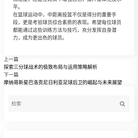
平。
在篮球运动中，中距离投篮不仅是得分的重要手
段，更是考验球员综合素质的表现。希望每位球员
都能通过这些训练方法与技巧，充分发挥自身潜
力，成为更出色的球员。
上一篇
探索三分球战术的极致布局与运用策略解析
下一篇
摩纳哥新星巴洛贡尼日利亚足球后卫的崛起与未来展望