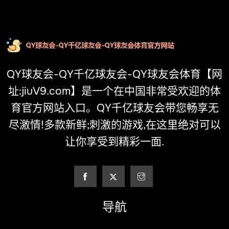
QY球友会-QY千亿球友会-QY球友会体育【网
址:jiuV9.com】是一个在中国非常受欢迎的体
育官方网站入口。QY千亿球友会带您畅享无
尽激情!多款新鲜;刺激的游戏,在这里绝对可以
让你享受到精彩一面.
导航