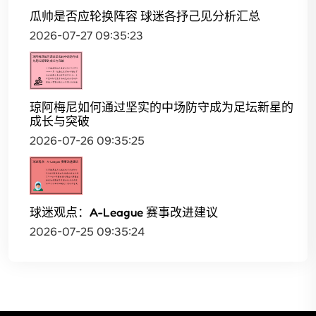
瓜帅是否应轮换阵容 球迷各抒己见分析汇总
2026-07-27 09:35:23
琼阿梅尼如何通过坚实的中场防守成为足坛新星的
成长与突破
2026-07-26 09:35:25
球迷观点：A-League 赛事改进建议
2026-07-25 09:35:24