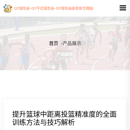
首页
-
产品展示
提升篮球中距离投篮精准度的全面
训练方法与技巧解析