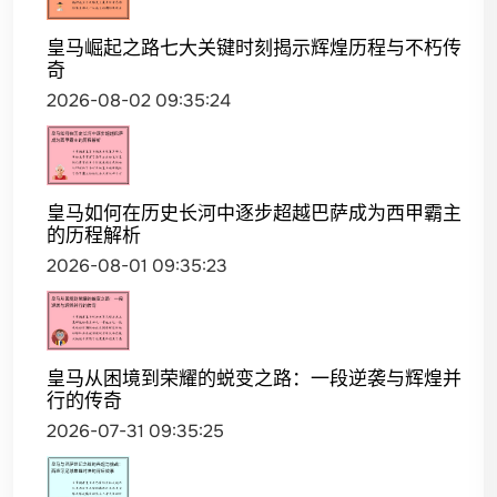
皇马崛起之路七大关键时刻揭示辉煌历程与不朽传
奇
2026-08-02 09:35:24
皇马如何在历史长河中逐步超越巴萨成为西甲霸主
的历程解析
2026-08-01 09:35:23
皇马从困境到荣耀的蜕变之路：一段逆袭与辉煌并
行的传奇
2026-07-31 09:35:25