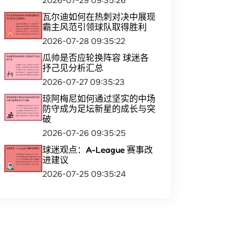
2026-07-29 09:35:26
瓦尔迪如何在热刺对决中展现
霸主风范引领球队取得胜利
2026-07-28 09:35:22
瓜帅是否应轮换阵容 球迷各
抒己见分析汇总
2026-07-27 09:35:23
琼阿梅尼如何通过坚实的中场
防守成为足坛新星的成长与突
破
2026-07-26 09:35:25
球迷观点：A-League 赛事改
进建议
2026-07-25 09:35:24