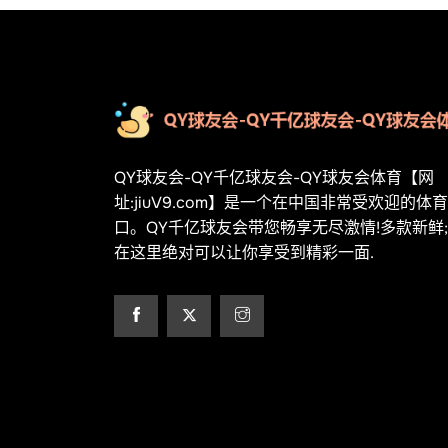
QY球友会-QY千亿球友会-QY球友会体育【网
址:jiuV9.com】是一个在中国非常受欢迎的体
口。QY千亿球友会带您畅享无尽激情!多款新鲜;
在这里绝对可以让你享受到精彩一面.