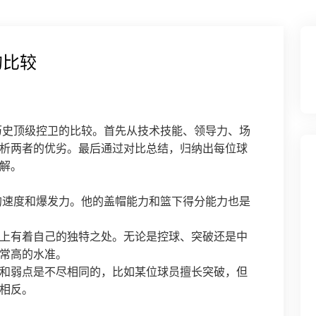
的比较
尔与历史顶级控卫的比较。首先从技术技能、领导力、场
析两者的优劣。最后通过对比总结，归纳出每位球
解。
的速度和爆发力。他的盖帽能力和篮下得分能力也是
上有着自己的独特之处。无论是控球、突破还是中
常高的水准。
和弱点是不尽相同的，比如某位球员擅长突破，但
相反。