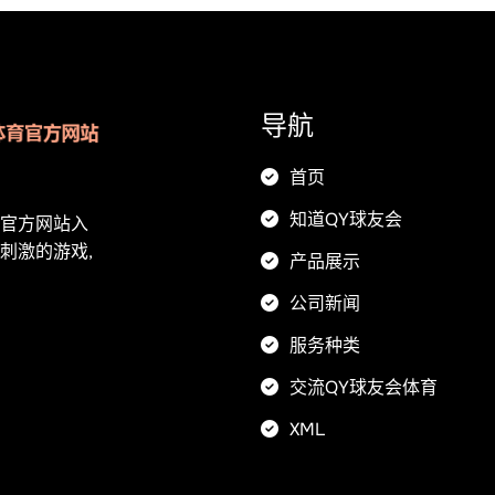
导航
首页
知道QY球友会
育官方网站入
刺激的游戏,
产品展示
公司新闻
服务种类
交流QY球友会体育
XML