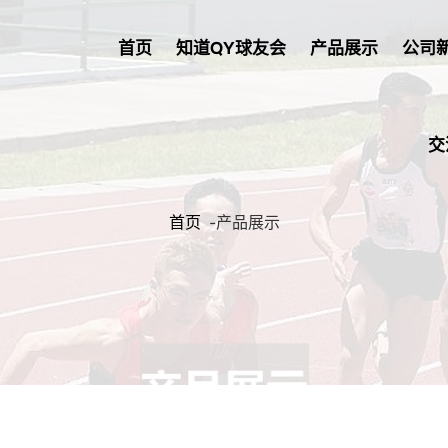
首页
知道QY球友会
产品展示
公司
交
首页
-
产品展示