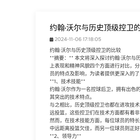
约翰·沃尔与历史顶级控卫
2024-11-06 17:18:05
约翰·沃尔与历史顶级控卫的比较
**摘要：** 本文将深入探讨约翰·沃
上表现和精神风貌四个方面进行对比，分
员的特点及影响，为读者提供更深入的了
**1、技术技能**
约翰·沃尔作为一名控球后卫，拥有出色
其突出的技术特点。
与之相比，历史顶级控卫也都在进攻技术
远投篮，这些控卫们在技术方面都有着非
然而，在技术技能方面，每位球员的特长
中远距离投篮欠佳，而另一位球员则正好
**2、领导力**