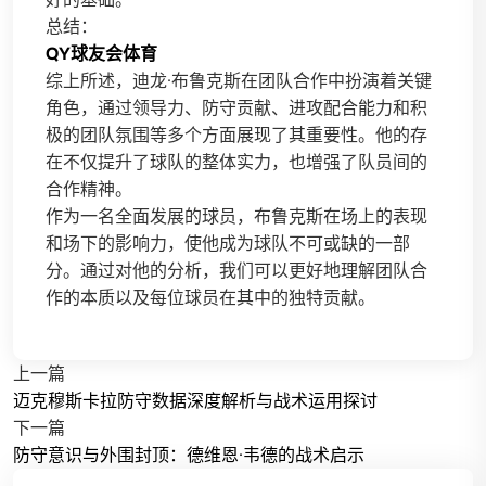
总结：
QY球友会体育
综上所述，迪龙·布鲁克斯在团队合作中扮演着关键
角色，通过领导力、防守贡献、进攻配合能力和积
极的团队氛围等多个方面展现了其重要性。他的存
在不仅提升了球队的整体实力，也增强了队员间的
合作精神。
作为一名全面发展的球员，布鲁克斯在场上的表现
和场下的影响力，使他成为球队不可或缺的一部
分。通过对他的分析，我们可以更好地理解团队合
作的本质以及每位球员在其中的独特贡献。
上一篇
迈克穆斯卡拉防守数据深度解析与战术运用探讨
下一篇
防守意识与外围封顶：德维恩·韦德的战术启示