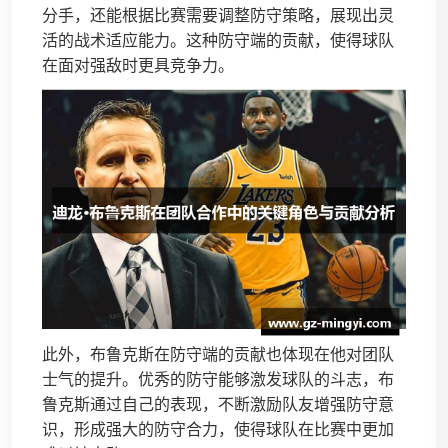
分手，还能根据比赛需要调整防守策略，展现出灵
活的战术适应能力。这种防守端的贡献，使得球队
在面对强敌时更具竞争力。
此外，布鲁克斯在防守端的贡献也体现在他对团队
士气的提升。优秀的防守能够激发球队的斗志，布
鲁克斯通过自己的表现，不断激励队友增强防守意
识，形成强大的防守合力，使得球队在比赛中更加