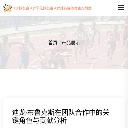
首页
-
产品展示
迪龙·布鲁克斯在团队合作中的关
键角色与贡献分析