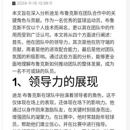
2024-11-15 13:39:11
本文旨在深入分析迪龙·布鲁克斯在团队合作中的关
键角色与贡献。作为一名优秀的篮球运动员，布鲁
克斯不仅以个人技术而闻名，更以其在团队中的作
用而受到广泛认可。本文将从四个方面进行阐述：
首先，他在团队中的领导力，其次是他在防守端的
贡献，再者是他的进攻配合能力，最后是他对团队
氛围的积极影响。通过这些方面的分析，能够更全
面地理解布鲁克斯如何推动团队的整体发展，成为
一名不可或缺的队员。
1、领导力的展现
迪龙·布鲁克斯在球队中扮演着领导者的角色，这不
仅体现在场上的表现，还体现在场下的影响力。他
通过以身作则来激励队友，在关键时刻挺身而出，
增强团队的凝聚力。在比赛中，他时常鼓励年轻球
员，帮助他们建立信心，并在比赛中进行指导。