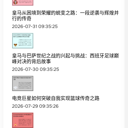
皇马从困境到荣耀的蜕变之路：一段逆袭与辉煌并
行的传奇
2026-07-31 09:35:25
皇马与巴萨世纪之战的兴起与挑战：西班牙足球巅
峰对决的背后故事
2026-07-30 09:35:25
电竞巨星如何突破自我实现篮球传奇之路
2026-07-29 09:35:26