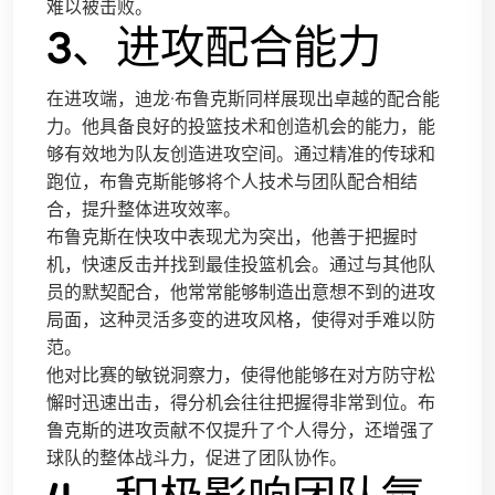
难以被击败。
3、进攻配合能力
在进攻端，迪龙·布鲁克斯同样展现出卓越的配合能
力。他具备良好的投篮技术和创造机会的能力，能
够有效地为队友创造进攻空间。通过精准的传球和
跑位，布鲁克斯能够将个人技术与团队配合相结
合，提升整体进攻效率。
布鲁克斯在快攻中表现尤为突出，他善于把握时
机，快速反击并找到最佳投篮机会。通过与其他队
员的默契配合，他常常能够制造出意想不到的进攻
局面，这种灵活多变的进攻风格，使得对手难以防
范。
他对比赛的敏锐洞察力，使得他能够在对方防守松
懈时迅速出击，得分机会往往把握得非常到位。布
鲁克斯的进攻贡献不仅提升了个人得分，还增强了
球队的整体战斗力，促进了团队协作。