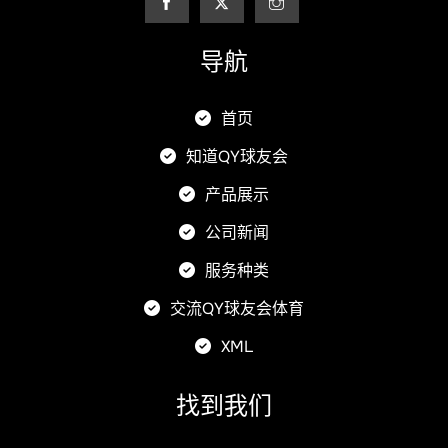
导航
首页
知道QY球友会
产品展示
公司新闻
服务种类
交流QY球友会体育
XML
找到我们