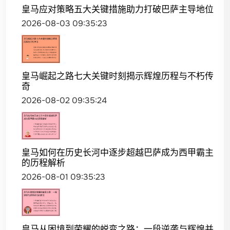
皇马应对策略五大关键措施助力打破巴萨主导地位
2026-08-03 09:35:23
皇马崛起之路七大关键时刻揭示辉煌历程与不朽传
奇
2026-08-02 09:35:24
皇马如何在历史长河中逐步超越巴萨成为西甲霸主
的历程解析
2026-08-01 09:35:23
皇马从困境到荣耀的蜕变之路：一段逆袭与辉煌并