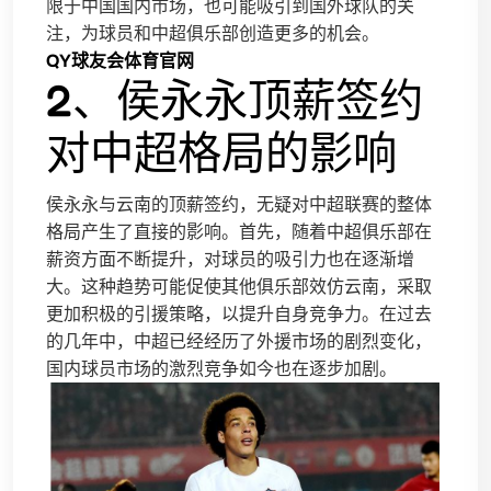
限于中国国内市场，也可能吸引到国外球队的关
注，为球员和中超俱乐部创造更多的机会。
QY球友会体育官网
2、侯永永顶薪签约
对中超格局的影响
侯永永与云南的顶薪签约，无疑对中超联赛的整体
格局产生了直接的影响。首先，随着中超俱乐部在
薪资方面不断提升，对球员的吸引力也在逐渐增
大。这种趋势可能促使其他俱乐部效仿云南，采取
更加积极的引援策略，以提升自身竞争力。在过去
的几年中，中超已经经历了外援市场的剧烈变化，
国内球员市场的激烈竞争如今也在逐步加剧。