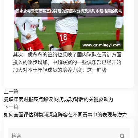
其次，侯永永的签约也反映了国内球队在青训方面
投入的逐步增加。中超联赛的一些俱乐部已经开始
加大对本土年轻球员的培养力度，这一趋势
上一篇
曼联年度财报亮点解读 财务成功背后的关键驱动力
下一篇
如何全面评估利物浦深度阵容在不同赛事中的表现与潜力