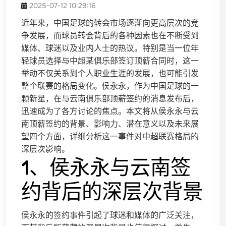
2025-07-12 10:29:16
近年来，中国足球的转会市场逐渐向更高层次的竞
争发展，而球员转会背后的各种因素也在不断受到
媒体、球迷以及业内人士的热议。特别是当一位年
轻球员选择与中超某俱乐部签订顶薪合同时，这一
举动不仅关系到个人职业生涯的发展，也可能引发
整个联赛的格局变化。侯永永，作为中国足球的一
颗新星，在与云南俱乐部顶薪签约的消息发布后，
迅速成为了各方讨论的焦点。本文将从侯永永与云
南顶薪签约的背景、影响力、潜在意义以及未来展
望四个方面，详细分析这一事件对中超联赛格局的
深层次影响。
1、侯永永与云南签
约背后的深层次背景
侯永永的签约事件引起了球迷和媒体的广泛关注，