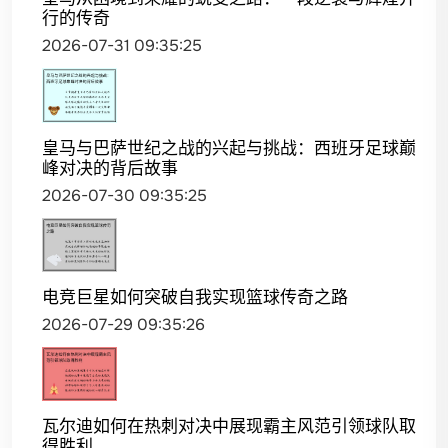
行的传奇
2026-07-31 09:35:25
皇马与巴萨世纪之战的兴起与挑战：西班牙足球巅
峰对决的背后故事
2026-07-30 09:35:25
电竞巨星如何突破自我实现篮球传奇之路
2026-07-29 09:35:26
瓦尔迪如何在热刺对决中展现霸主风范引领球队取
得胜利