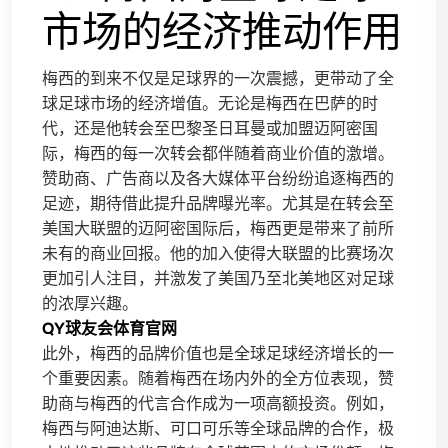
市场的经济推动作用
梅西的到来不仅是足球界的一次震撼，更带动了全
球足球市场的经济增值。无论是梅西在巴萨的时
代，还是他转会至巴黎圣日耳曼或加盟迈阿密国
际，梅西的每一次转会都伴随着商业价值的激增。
赞助商、广告商以及各大媒体平台纷纷追逐梅西的
足迹，期待借此提升品牌曝光率。尤其是在转会至
美国大联盟的迈阿密国际后，梅西更是带来了前所
未有的商业回报。他的加入使得大联盟的比赛场次
更加引人注目，并激发了美国乃至北美地区对足球
的浓厚兴趣。
QY球友会体育官网
此外，梅西的品牌价值也是全球足球经济增长的一
个重要因素。随着梅西在场内外的全方位表现，赞
助商与梅西的代言合作成为一项高额投资。例如，
梅西与阿迪达斯、可口可乐等全球品牌的合作，极