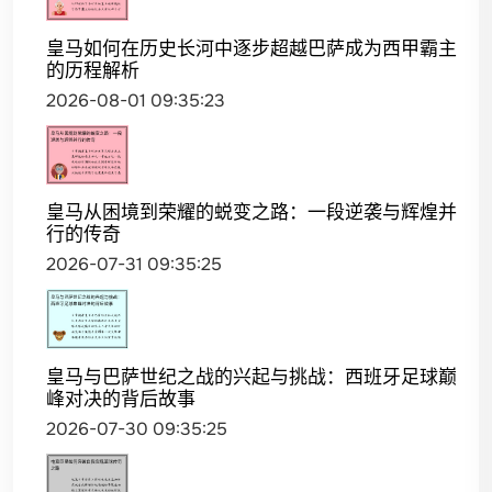
皇马如何在历史长河中逐步超越巴萨成为西甲霸主
的历程解析
2026-08-01 09:35:23
皇马从困境到荣耀的蜕变之路：一段逆袭与辉煌并
行的传奇
2026-07-31 09:35:25
皇马与巴萨世纪之战的兴起与挑战：西班牙足球巅
峰对决的背后故事
2026-07-30 09:35:25