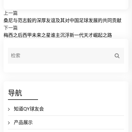
上一篇
桑尼与范志毅的深厚友谊及其对中国足球发展的共同贡献
下一篇
梅西之后西甲未来之星谁主沉浮新一代天才崛起之路
导航
知道QY球友会
产品展示