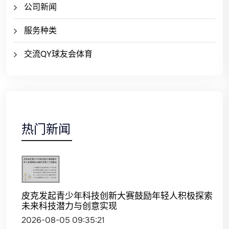
公司新闻
服务种类
交流QY球友会体育
热门新闻
皮克发起青少年科技创新大赛鼓励年轻人积极探索
未来科技潜力与创意实现
2026-08-05 09:35:21