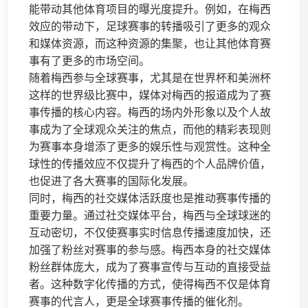
能带动其他体育项目的曝光度提升。例如，在梅西
效应的带动下，足球赛事的转播吸引了更多的观众
和媒体资源，而这种资源的集聚，也让其他体育赛
事有了更多的市场空间。
随着梅西参与全球赛事，尤其是在世界杯和美洲杯
这样的世界级比赛中，媒体对梅西的报道成为了赛
事传播的核心内容。梅西的场内外形象以及个人故
事成为了全球观众关注的焦点，而他的精彩表现则
为赛事本身增添了更多的娱乐性与观赏性。这种全
球性的传播效应不仅提升了梅西的个人品牌价值，
也促进了各大赛事的国际化发展。
同时，梅西的社交媒体活跃度也是推动赛事传播的
重要力量。通过社交媒体平台，梅西与全球球迷的
互动密切，不仅使赛事实时信息传播速度加快，还
加强了粉丝对赛事的参与感。梅西本身的社交媒体
粉丝群体庞大，成为了赛事宣传与互动的直接受益
者。这种数字化传播的方式，使得梅西不仅是体育
赛事的代言人，更是全球赛事传播的催化剂。