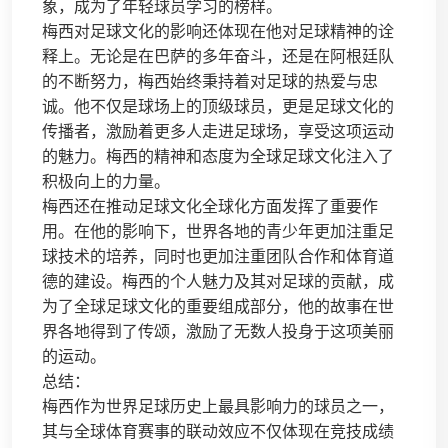
象，成为了年轻球员学习的榜样。
梅西对足球文化的影响还体现在他对足球精神的诠
释上。无论是在巴萨的多年奋斗，还是在阿根廷队
的不断努力，梅西始终秉持着对足球的热爱与忠
诚。他不仅是球场上的顶级球员，更是足球文化的
传播者，激励着更多人走进足球场，享受这项运动
的魅力。梅西的精神和态度为全球足球文化注入了
积极向上的力量。
梅西还在推动足球文化全球化方面发挥了重要作
用。在他的影响下，世界各地的青少年更加注重足
球技术的培养，同时也更加注重团队合作和体育道
德的建设。梅西的个人魅力及其对足球的贡献，成
为了全球足球文化的重要组成部分，他的故事在世
界各地得到了传颂，激励了无数人投身于这项美丽
的运动。
总结：
梅西作为世界足球历史上最具影响力的球员之一，
其与全球体育赛事的联动效应不仅体现在竞技成绩