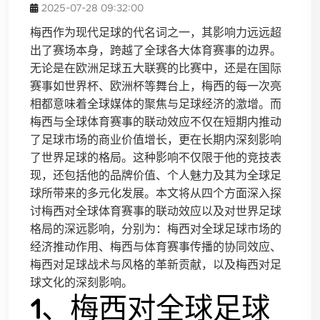
2025-07-28 09:32:00
梅西作为现代足球的代名词之一，其影响力远远超
出了赛场本身，跨越了全球各大体育赛事的边界。
无论是在欧洲足球五大联赛的比赛中，还是在国际
赛事如世界杯、欧洲杯等舞台上，梅西的每一次亮
相都意味着全球媒体的聚焦与足球经济的激增。而
梅西与全球体育赛事的联动效应不仅在短期内推动
了足球市场的商业价值增长，更在长期内深刻影响
了世界足球的格局。这种影响不仅限于他的竞技表
现，还包括他的品牌价值、个人魅力及其为全球足
球所带来的多元化发展。本文将从四个方面深入探
讨梅西对全球体育赛事的联动效应以及对世界足球
格局的深远影响，分别为：梅西对全球足球市场的
经济推动作用、梅西与体育赛事传播的协同效应、
梅西对足球战术与风格的革新贡献，以及梅西对足
球文化的深刻影响。
1、梅西对全球足球