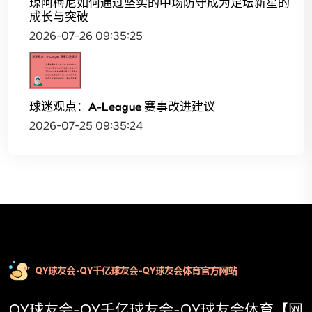
琼阿梅尼如何通过坚实的中场防守成为足坛新星的
成长与突破
2026-07-26 09:35:25
球迷观点：A-League 赛事改进建议
2026-07-25 09:35:24
QY球友会-QY千亿球友会-QY球友会体育【网