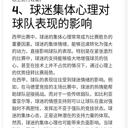
4、球迷集体心理对
球队表现的影响
西甲比赛中，球迷的集体心理常常成为比赛胜负的
重要因素。球迷的集体情绪，能够迅速转化为强大
的动力，直接影响球队的表现。特别是在紧张激烈
的比赛中，球迷的支持能够极大地增强球员的信
心，甚至在技术上并不占优的情况下，通过心理上
的优势扭转比赛局势。
在西甲，球队的表现往往受到球迷情绪的影响。例
如，在马德里竞技的主场比赛中，球迷的热情能帮
助球队迎接挑战。而对于一些传统弱队，如比利亚
雷亚尔等，球迷的情感支持则可以让球队在面对强
敌时不再胆怯，发挥出不亚于强队的竞技状态。球
迷的集体心态，正是这种潜在的支持力量的体现。
然而，球迷的集体心理也可能带来负面影响。当球