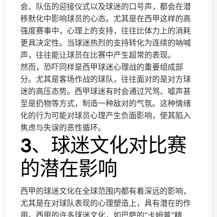
会、队伍的迎接仪式以及球迷的口号声，都会在潜
移默化中影响球员的心态。尤其是在西甲这样的高
强度赛事中，心理上的支持，往往比体力上的消耗
更具决定性。当球迷热烈的支持转化为连续的呐喊
声，往往能让球员在比赛中产生超常的表现。
然而，恐吓同样是西甲球迷心理战的重要组成部
分。尤其是客场作战的球队，往往面对的是对方球
迷的高压态势。西甲球迷有时会通过咒骂、嘘声甚
至是扔物等方式，制造一种敌对的气氛。这种情绪
化的行为可能对球员心理产生负面影响，使其陷入
焦虑与失误的恶性循环。
3、球迷文化对比赛
的潜在影响
西甲的球迷文化在全球范围内都有着深远的影响，
尤其是在对球队表现的心理塑造上，具有潜在的作
用。西甲的许多球迷文化，如巴萨的“卡姆普”精