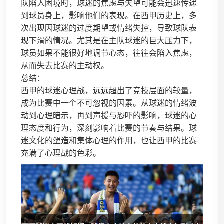
队陷入困境时，球迷的焦虑与失望可能会迅速传递
到球员身上，影响他们的表现。在西甲历史上，多
次出现因球迷的过度期望或情绪失控，导致球队表
现下滑的情况。尤其是在主队球迷的巨大压力下，
球员如果不能很好地调节心态，往往会陷入焦虑，
从而失去比赛的主动权。
总结：
西甲的球迷心理战，远远超出了竞技层面的较量，
成为比赛中一个不可忽视的因素。从球迷的情绪波
动到心理暗示，再到声援与恐吓的影响，球迷的心
理态度和行为，深刻影响着比赛的节奏与结果。球
迷文化的塑造和集体心理的作用，也让西甲的比赛
充满了心理战的色彩。