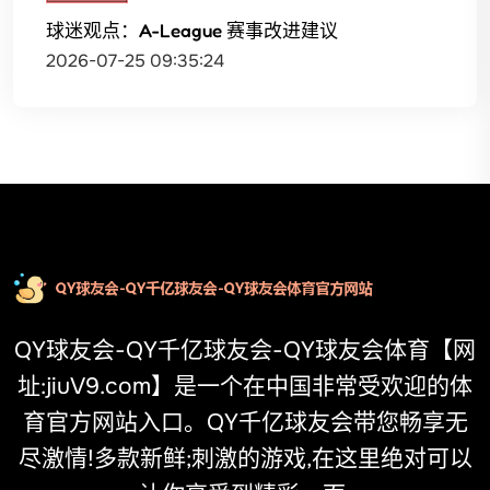
球迷观点：A-League 赛事改进建议
2026-07-25 09:35:24
QY球友会-QY千亿球友会-QY球友会体育【网
址:jiuV9.com】是一个在中国非常受欢迎的体
育官方网站入口。QY千亿球友会带您畅享无
尽激情!多款新鲜;刺激的游戏,在这里绝对可以