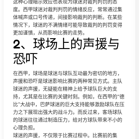
这种心理暗示效应也表现为球迷对裁判判罚的态
度。西甲球迷对裁判判罚的情绪反应，常常通过集
体喊声或口号传递，间接影响裁判的判断。在某些
情况下，球迷的不满情绪可能导致裁判的判罚变得
更加谨慎，从而影响比赛的走势。
2、球场上的声援与
恐吓
在西甲，球场是球迷与球队互动最为密切的地方，
声援和恐吓是球迷影响比赛的两种常见方式。主队
球迷的声援，无疑能在精神上给予球队巨大的支
持，尤其是在比赛的关键时刻。例如，在西甲的“德
比”大战中，巴萨球迷的巨大支持能够激励球队在压
力之下展现出强大的战斗力。而反过来，客场球队
的球迷往往通过制造压力，给对方球队带来不小的
心理负担。
球迷的声援，不仅限于比赛过程中。比赛前的集