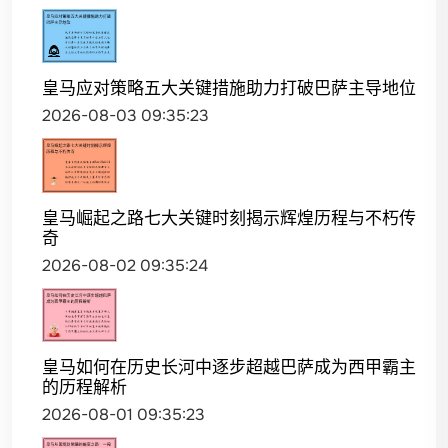
皇马应对策略五大关键措施助力打破巴萨主导地位
2026-08-03 09:35:23
皇马崛起之路七大关键时刻揭示辉煌历程与不朽传
奇
2026-08-02 09:35:24
皇马如何在历史长河中逐步超越巴萨成为西甲霸主
的历程解析
2026-08-01 09:35:23