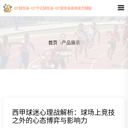
首页
-
产品展示
西甲球迷心理战解析：球场上竞技
之外的心态博弈与影响力