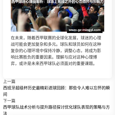
在未来，随着西甲联赛的全球化发展，球迷的心理
战可能会更加复杂和多元。球队和球员如何在这种
复杂的心理环境中保持冷静，调整心态，将成为影
响比赛胜负的重要因素。理解与应对这种心理博
弈，或许是未来西甲球队必须面对的重要课题。
上一篇
西班牙超级杯历史最精彩进球回顾：那些令人难以忘怀的瞬
间
下一篇
西甲球队战术分析与提升路径探讨优化球队表现的策略与方
法