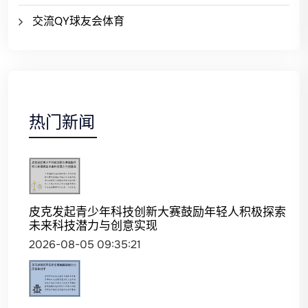
交流QY球友会体育
热门新闻
皮克发起青少年科技创新大赛鼓励年轻人积极探索
未来科技潜力与创意实现
2026-08-05 09:35:21