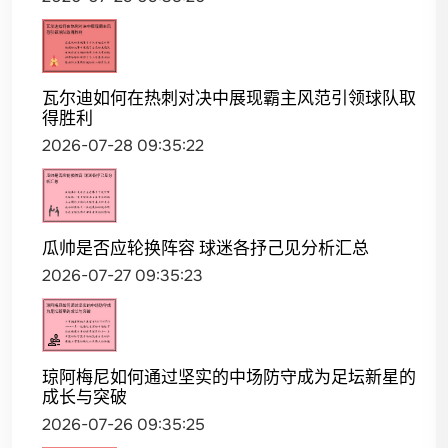
瓦尔迪如何在热刺对决中展现霸主风范引领球队取
得胜利
2026-07-28 09:35:22
瓜帅是否应轮换阵容 球迷各抒己见分析汇总
2026-07-27 09:35:23
琼阿梅尼如何通过坚实的中场防守成为足坛新星的
成长与突破
2026-07-26 09:35:25