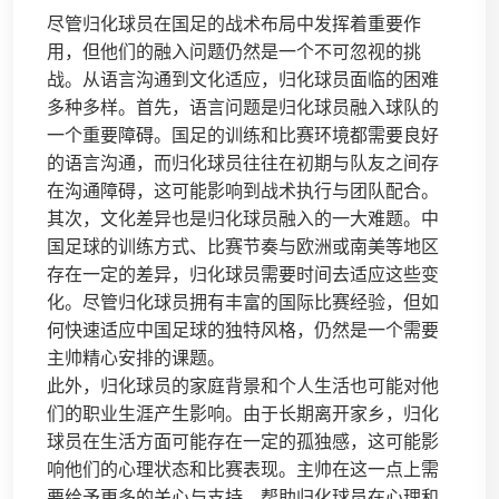
尽管归化球员在国足的战术布局中发挥着重要作
用，但他们的融入问题仍然是一个不可忽视的挑
战。从语言沟通到文化适应，归化球员面临的困难
多种多样。首先，语言问题是归化球员融入球队的
一个重要障碍。国足的训练和比赛环境都需要良好
的语言沟通，而归化球员往往在初期与队友之间存
在沟通障碍，这可能影响到战术执行与团队配合。
其次，文化差异也是归化球员融入的一大难题。中
国足球的训练方式、比赛节奏与欧洲或南美等地区
存在一定的差异，归化球员需要时间去适应这些变
化。尽管归化球员拥有丰富的国际比赛经验，但如
何快速适应中国足球的独特风格，仍然是一个需要
主帅精心安排的课题。
此外，归化球员的家庭背景和个人生活也可能对他
们的职业生涯产生影响。由于长期离开家乡，归化
球员在生活方面可能存在一定的孤独感，这可能影
响他们的心理状态和比赛表现。主帅在这一点上需
要给予更多的关心与支持，帮助归化球员在心理和