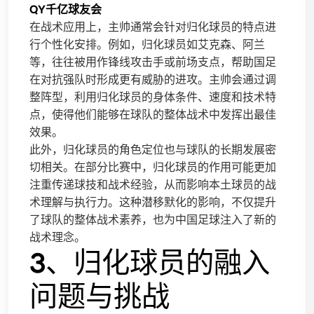
QY千亿球友会
在战术应用上，主帅通常会针对归化球员的特点进
行个性化安排。例如，归化球员如艾克森、阿兰
等，往往被用作锋线攻击手或前场支点，帮助国足
在对抗强队时形成更有威胁的进攻。主帅会通过调
整阵型，利用归化球员的身体条件、速度和技术特
点，使得他们能够在球队的整体战术中发挥出最佳
效果。
此外，归化球员的角色定位也与球队的长期发展密
切相关。在部分比赛中，归化球员的作用可能更加
注重传递球技和战术经验，从而影响本土球员的战
术理解与执行力。这种潜移默化的影响，不仅提升
了球队的整体战术素养，也为中国足球注入了新的
战术理念。
3、归化球员的融入
问题与挑战