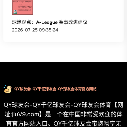
球迷观点：A-League 赛事改进建议
2026-07-25 09:35:24
QY球友会-QY千亿球友会-QY球友会体育【网
址:jiuV9.com】是一个在中国非常受欢迎的体
育官方网站入口。QY千亿球友会带您畅享无