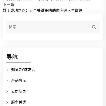
下一篇
姚明成功之路：五个关键策略助你突破人生巅峰
导航
知道QY球友会
产品展示
公司新闻
服务种类