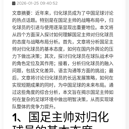
2026-01-25 09:40:52
文章摘要：近年来，归化球员成为了中国足球讨论
的热点话题。特别是在国足主帅的战略布局中，归
化球员的引进与使用逐渐显现出重要地位。本文将
从四个方面深入探讨如何理解国足主帅对归化球员
的态度与战略布局分析。首先，文章将分析国足主
帅对归化球员的基本态度，如何在国内外舆论的压
力下做出决策；其次，探讨归化球员在球队战术中
的角色定位及其作用；接着，分析归化球员的融入
问题，包括文化差异、语言沟通等方面的挑战；最
后，文章将讨论归化球员的长远发展策略，如何在
实现短期成果的同时，为中国足球的未来布局。通
过这些角度的综合分析，本文旨在揭示国足主帅如
何在复杂的足球环境中做出明智决策，从而实现球
队整体的竞争力提升。
1、国足主帅对归化