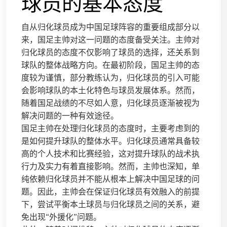
球员的基本态度
自从归化球员成为中国足球阵容的重要组成部分以
来，国足主帅对这一问题的态度备受关注。主帅对
归化球员的态度不仅影响了球员的选择，还关系到
球队的整体战略方向。在最初阶段，国足主帅的态
度较为谨慎，部分教练认为，归化球员的引入可能
会影响球队的本土化特色与球员发展体系。然而，
随着国足战绩的不尽如人意，归化球员逐渐被视为
解决问题的一种有效途径。
国足主帅在处理归化球员的态度时，主要考虑到的
是如何提升球队的整体水平。归化球员通常具备较
高的个人技术和比赛经验，这对提升球队的战术执
行力及实力有着直接影响。然而，主帅也深知，单
纯依赖归化球员并不能从根本上解决中国足球的问
题。因此，主帅会在保证归化球员有效融入的前提
下，尝试平衡本土球员与归化球员之间的关系，避
免出现“外援化”问题。