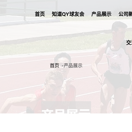
首页
知道QY球友会
产品展示
公司
交
首页
-
产品展示