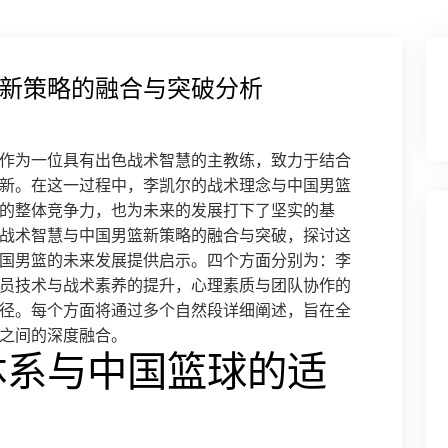
新策略的融合与突破分析
作为一位具有出色战术智慧的主教练，致力于结合
新。在这一过程中，李凯尔的战术理念与中国男篮
的整体竞争力，也为未来的发展打下了坚实的基
战术智慧与中国男篮新策略的融合与突破，探讨这
国男篮的未来发展提供启示。四个方面分别为：李
员技术与战术素养的提升，心理素质与团队协作的
径。每个方面将通过多个自然段详细阐述，旨在全
之间的深度融合。
体系与中国篮球的适