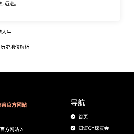
标迈进。
越人生
与历史地位解析
导航
首页
知道QY球友会
育官方网站入