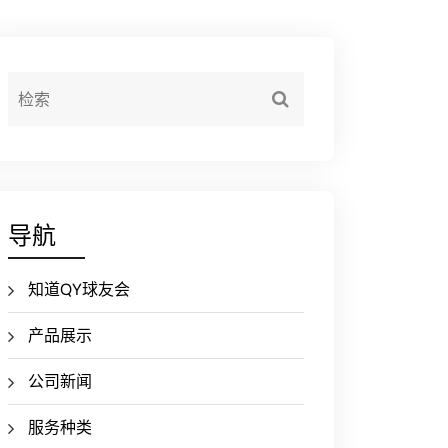
导航
知道QY球友会
产品展示
公司新闻
服务种类