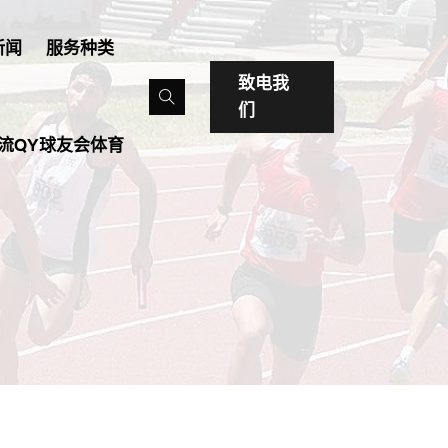
新闻
服务种类
致电我
们
流QY球友会体育