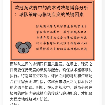
而球队之间的协调同样至关重要。在场上，球员之
间需要保持高度的默契与配合，确保战术能够顺利
执行。特别是在进攻端，球员之间的跑动和传球配
合往往需要无缝衔接，这就要求球员之间有着良好
的沟通与协调。例如，在反击战术中，球员必须在
极短的时间内完成精准的传球与跑动配合，才能最
大程度地威胁对方防线。