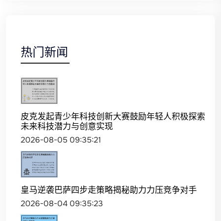
热门新闻
皮克发起青少年科技创新大赛鼓励年轻人积极探索
未来科技潜力与创意实现
2026-08-05 09:35:21
皇马逆袭巴萨四步走策略揭秘助力力压竞争对手
2026-08-04 09:35:23