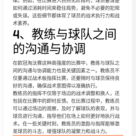
律。例如，在比赛进入白热化阶段时，球员要清楚
如何通过消耗时间来稳住局势，避免不必要的犯规
或失误。这些细节都体现了球员的战术执行力和战
术素养。
4、教练与球队之间
的沟通与协调
在欧冠淘汰赛这种高强度的比赛中，教练与球队之
间的沟通与协调能力也是关键因素之一。教练员不
仅要通过战术板指挥比赛，还要随时与球员保持良
好的沟通，确保战术意图得以准确执行。
教练员的指挥不仅限于场边的战术调整和换人，还
包括在比赛中的即时反馈。在比赛过程中，教练员
可以通过场边的观察，及时了解球队的表现，并与
球员进行沟通，指导他们在场上如何更好地执行战
术。在一些关键时刻，教练员的激励与指挥能够激
发球员的斗志，增强球队的凝聚力和战斗力。