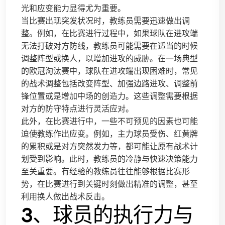
光和应变能力显得尤为重要。
当比赛出现突发状况时，教练员需要迅速做出调
整。例如，在比赛进行过程中，如果球队在进攻端
无法打破对方防线，教练员可能需要在适当的时候
调整阵型或换人，以增加进攻的威胁。在一场典型
的欧冠淘汰赛中，球队在进攻端出现困难时，常见
的战术调整包括改变阵型、加强边路进攻、调整前
锋位置或是增加中场的创造力。这些调整需要根据
对方的防守特点进行灵活应对。
此外，在比赛进行中，一些不可预见的因素也可能
迫使教练作出应变。例如，主力球员受伤、红黄牌
的累积或是对方突然发力等，都可能让原有战术计
划受到影响。此时，教练员的冷静与快速决策能力
至关重要。有经验的教练员往往能够根据比赛形
势，在比赛进行到关键时刻做出精准的调整，甚至
利用换人做出战术反击。
3、球员的执行力与