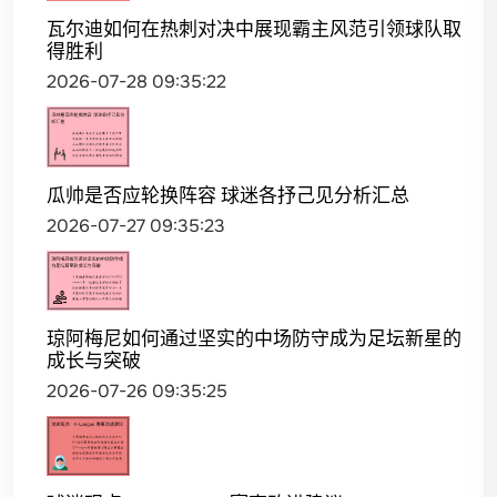
瓦尔迪如何在热刺对决中展现霸主风范引领球队取
得胜利
2026-07-28 09:35:22
瓜帅是否应轮换阵容 球迷各抒己见分析汇总
2026-07-27 09:35:23
琼阿梅尼如何通过坚实的中场防守成为足坛新星的
成长与突破
2026-07-26 09:35:25