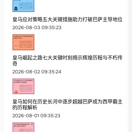
皇马应对策略五大关键措施助力打破巴萨主导地位
2026-08-03 09:35:23
皇马崛起之路七大关键时刻揭示辉煌历程与不朽传
奇
2026-08-02 09:35:24
皇马如何在历史长河中逐步超越巴萨成为西甲霸主
的历程解析
2026-08-01 09:35:23