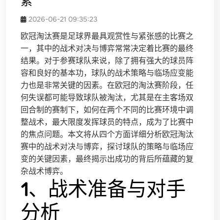
素
2026-06-21 09:35:23
欧冠淘汰赛是足球界最具观赏性与紧张感的比赛之
一，其中的战术对决与博弈常常决定着比赛的最终
结果。对于参赛球队来说，除了拥有强大的球员阵
容和良好的基本功，球队的战术策略与临场应变能
力也是非常关键的因素。在欧冠的淘汰赛阶段，任
何失误都可能导致球队被淘汰，尤其是在主客场双
回合制的赛制下，如何在两个不同的比赛环境中调
整战术，最大限度发挥球员的特点，成为了比赛中
的焦点问题。本文将从四个方面详细分析欧冠淘汰
赛中的战术对决与博弈，探讨球队的策略与临场应
变的关键因素，最终揭示出成功的背后所蕴藏的复
杂战术博弈。
1、战术准备与对手
分析