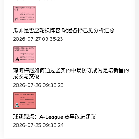
瓜帅是否应轮换阵容 球迷各抒己见分析汇总
2026-07-27 09:35:23
琼阿梅尼如何通过坚实的中场防守成为足坛新星的
成长与突破
2026-07-26 09:35:25
球迷观点：A-League 赛事改进建议
2026-07-25 09:35:24