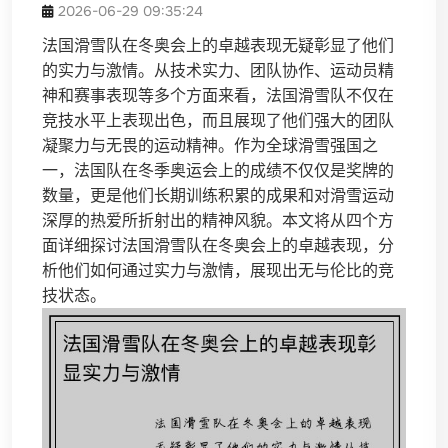
2026-06-29 09:35:24
法国滑雪队在冬奥会上的卓越表现无疑彰显了他们
的实力与激情。从技术实力、团队协作、运动员精
神和赛事表现等多个方面来看，法国滑雪队不仅在
竞技水平上表现出色，而且展现了他们强大的团队
凝聚力与无畏的运动精神。作为全球滑雪强国之
一，法国队在冬季奥运会上的成绩不仅仅是奖牌的
数量，更是他们长期训练积累的成果和对滑雪运动
深厚的热爱所折射出的精神风貌。本文将从四个方
面详细探讨法国滑雪队在冬奥会上的卓越表现，分
析他们如何通过实力与激情，展现出无与伦比的竞
技状态。