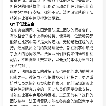
值得称道。滑雪项目中虽然个体的发挥至关重要，
但良好的团队协作可以帮助运动员们在训练和比赛
中更好地相互支持、弥补不足。法国滑雪队的团队
精神在比赛中体现得淋漓尽致。
QY千亿球友会
在冬奥会期间，法国滑雪队通过团队的紧密合作，
有效整合了各个选手的优势，使得每一位运动员都
能够在比赛中发挥最大的潜力。无论是教练组的支
持，还是队员之间的鼓励与配合，都在赛事中形成
了强大的协同效应。法国队员们懂得如何通过相互
配合，不断调整比赛策略，以最强的集体力量应对
强劲的对手。
此外，法国滑雪队的教练团队也是他们成功的关键
因素之一。教练员不仅提供技术上的指导，更注重
培养队员之间的默契和协作意识。他们深知滑雪比
赛往往是瞬息万变的，因此队员们需要彼此支持，
才能在比赛中克服各种困难。正是因为有了这样的
团队精神，法国滑雪队才能在冬奥会的激烈竞争中