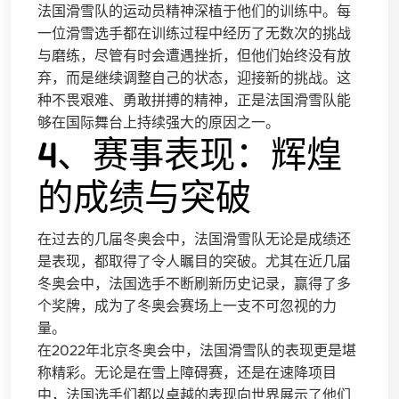
法国滑雪队的运动员精神深植于他们的训练中。每
一位滑雪选手都在训练过程中经历了无数次的挑战
与磨练，尽管有时会遭遇挫折，但他们始终没有放
弃，而是继续调整自己的状态，迎接新的挑战。这
种不畏艰难、勇敢拼搏的精神，正是法国滑雪队能
够在国际舞台上持续强大的原因之一。
4、赛事表现：辉煌
的成绩与突破
在过去的几届冬奥会中，法国滑雪队无论是成绩还
是表现，都取得了令人瞩目的突破。尤其在近几届
冬奥会中，法国选手不断刷新历史记录，赢得了多
个奖牌，成为了冬奥会赛场上一支不可忽视的力
量。
在2022年北京冬奥会中，法国滑雪队的表现更是堪
称精彩。无论是在雪上障碍赛，还是在速降项目
中，法国选手们都以卓越的表现向世界展示了他们