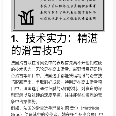
1、技术实力：精湛
的滑雪技巧
法国滑雪队在冬奥会中的表现首先离不开他们过硬
的技术实力。无论是在高山滑雪、越野滑雪还是跳
台滑雪等项目中，法国选手都能凭借精湛的滑雪技
巧脱颖而出，争取到好成绩。特别是在高山滑雪项
目中，法国选手通过细腻的动作控制、对赛道的深
刻理解以及过硬的速度掌控，往往能够在激烈的竞
争中占据优势。
例如，法国的滑雪选手玛蒂尔德·贾尔（Mathilde
Gros）便是其中的佼佼者。她在多个冬奥会项目中