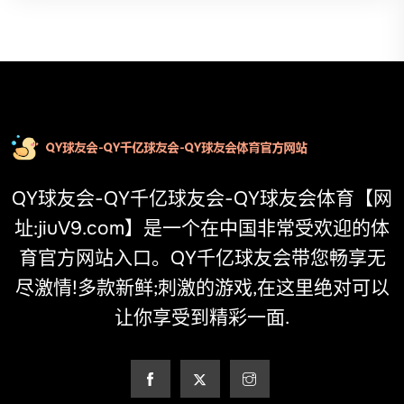
QY球友会-QY千亿球友会-QY球友会体育【网
址:jiuV9.com】是一个在中国非常受欢迎的体
育官方网站入口。QY千亿球友会带您畅享无
尽激情!多款新鲜;刺激的游戏,在这里绝对可以
让你享受到精彩一面.