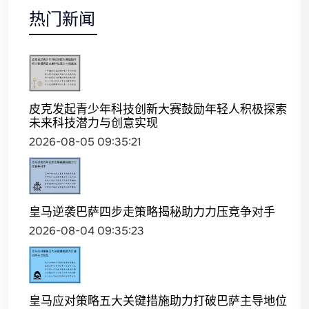
热门新闻
皮克发起青少年科技创新大赛鼓励年轻人积极探索
未来科技潜力与创意实现
2026-08-05 09:35:21
皇马逆袭巴萨四步走策略揭秘助力力压竞争对手
2026-08-04 09:35:23
皇马应对策略五大关键措施助力打破巴萨主导地位